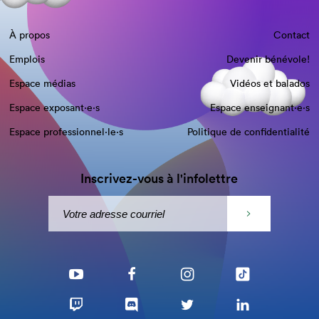
À propos
Contact
Emplois
Devenir bénévole!
Espace médias
Vidéos et balados
Espace exposant·e⋅s
Espace enseignant·e⋅s
Espace professionnel·le⋅s
Politique de confidentialité
Inscrivez-vous à l'infolettre