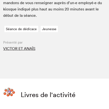
man­dons de vous ren­seign­er auprès d’un·e employé·e du
kiosque indiqué plus haut au moins
20
min­utes avant le
début de la séance.
Séance de dédicace
Jeunesse
Présenté par
VICTOR ET ANAÏS
Livres de l'activité