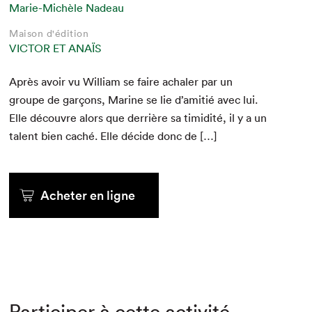
Marie-Michèle Nadeau
Maison d'édition
VICTOR ET ANAÏS
Après avoir vu William se faire achaler par un
groupe de garçons, Marine se lie d’amitié avec lui.
Elle décou­vre alors que der­rière sa timid­ité, il y a un
tal­ent bien caché. Elle décide donc de […]
Acheter en ligne
Participer à cette activité