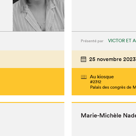
VICTOR ET A
Présenté par
25 novembre 2023
Au kiosque
#2312
Palais des congrès de 
Marie-Michèle Nad