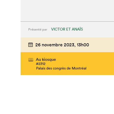
VICTOR ET ANAÏS
Présenté par
26 novembre 2023,
13h00
Au kiosque
#2312
Palais des congrès de Montréal