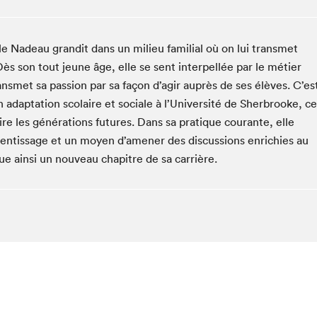
Espace ado | Lis-moi MTL
Espace des tout-petits
e Nadeau grandit dans un milieu familial où on lui transmet
Espace Radio-Canada
 Dès son tout jeune âge, elle se sent interpellée par le métier
La cabane à culture
nsmet sa passion par sa façon d’agir auprès de ses élèves. C’es
La Maison des libraires
adaptation scolaire et sociale à l’Université de Sherbrooke, ce
Le Salon dans ta classe
uire les générations futures. Dans sa pratique courante, elle
Liseur Public
prentissage et un moyen d’amener des discussions enrichies au
que ainsi un nouveau chapitre de sa carrière.
Matinées scolaires Hydro-Québec
Narra
Vitrine du Festival littéraire international Metropolis
bleu au SLM