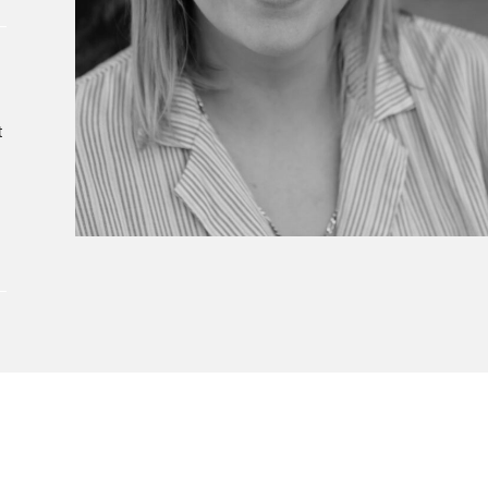
À propos du Salon
Liste des exposant·e·s
Liste des auteur·rice·s
t