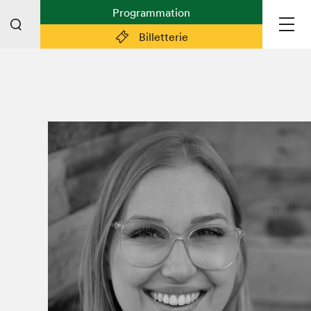
Programmation
Billetterie
Liens pratiques
Plan du Salon
Préparer sa visite
Partenaires
Espace médias
Espace exposant·e·s
Espace enseignant·e·s
Espace participant⋅e⋅s
Espace Salon dans la ville
Espace bénévoles
Devenir bénévole