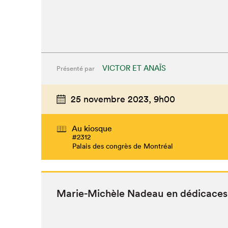
VICTOR ET ANAÏS
Présenté par
25 novembre 2023,
9h00
Au kiosque
#2312
Palais des congrès de Montréal
Marie-Michèle Nadeau en dédicaces