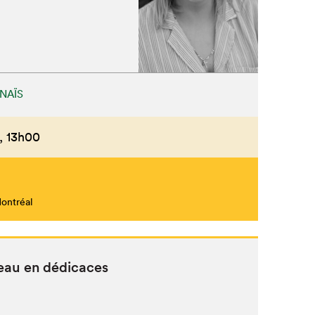
NAÏS
,
13h00
Montréal
eau en dédicaces