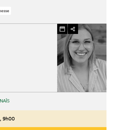
nesse
Fermer
NAÏS
,
9h00