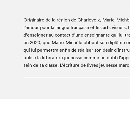
Café La Presse
Espace Côte-des-Neiges
Originaire de la région de Charlevoix, Marie-Michèl
Espace jeunesse présenté par Desjardins
l’amour pour la langue française et les arts visuels.
Espace Zines
d’enseigner au contact d’une enseignante qui lui tra
La lecture en cadeau
en 2020, que Marie-Michèle obtient son diplôme en 
Le grand jeu de lecture à voix haute du Salon du livre
de Montréal
qui lui permettra enfin de réaliser son désir d’instr
Lettres québécoises au Salon
utilise la littérature jeunesse comme un outil d’ap
sein de sa classe. L’écriture de livres jeunesse mar
Louisiane enracinée et branchée
Mur des illustrateur·rice·s
SLM PRO
Zone Manga