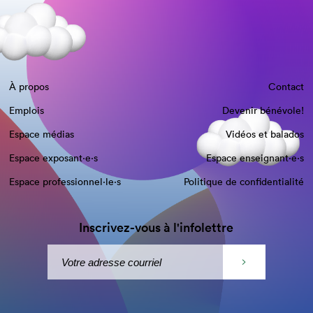
À propos
Contact
Emplois
Devenir bénévole!
Espace médias
Vidéos et balados
Espace exposant·e⋅s
Espace enseignant·e⋅s
Espace professionnel·le⋅s
Politique de confidentialité
Inscrivez-vous à l'infolettre