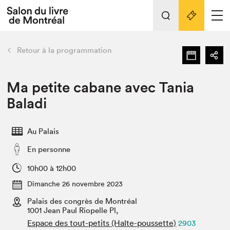
L'événement
Nos activités
retour
Retour à la programmation
Préparer sa visite au Salon
Liens pratiques
Ma petite cabane avec Tania
Baladi
Préparer sa visite
Actualités
Au Palais
Salon au Palais
En personne
SLM PRO
Salon dans la ville et en ligne
10h00 à 12h00
Dimanche 26 novembre 2023
Projets partenaires
Espace exposant⋅e⋅s
Palais des congrès de Montréal
1001 Jean Paul Riopelle Pl,
Espace enseignant·e·s
Espace des tout-petits (Halte-poussette)
2903