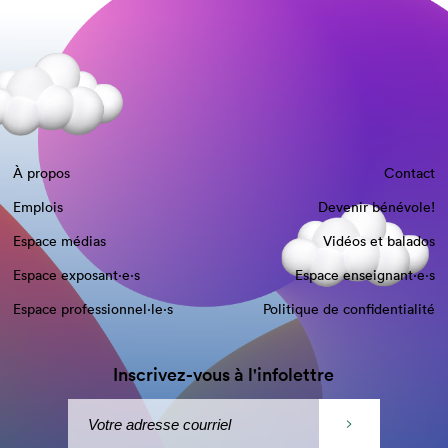
À propos
Contact
Emplois
Devenir bénévole!
Espace médias
Vidéos et balados
Espace exposant·e⋅s
Espace enseignant·e⋅s
Espace professionnel·le⋅s
Politique de confidentialité
Inscrivez-vous à l'infolettre