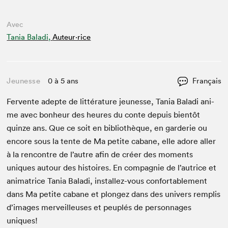
Avec
Tania Baladi,
Auteur·rice
Jeunesse
0 à 5 ans
Français
Fer­vente adepte de lit­téra­ture jeunesse, Tania Bal­a­di ani­
me avec bon­heur des heures du con­te depuis bien­tôt
quinze ans. Que ce soit en bib­lio­thèque, en garderie ou
encore sous la tente de Ma petite cabane, elle adore aller
à la ren­con­tre de l’autre afin de créer des moments
uniques autour des his­toires. En com­pag­nie de l’autrice et
ani­ma­trice Tania Bal­a­di, installez-vous con­fort­able­ment
dans Ma petite cabane et plongez dans des univers rem­plis
d’images mer­veilleuses et peu­plés de per­son­nages
uniques!