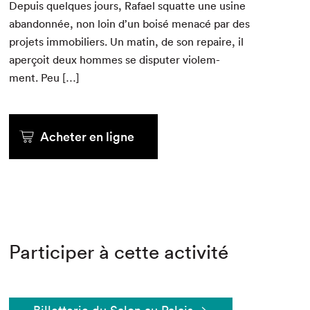
Depuis quelques jours, Rafael squat­te une usine
aban­don­née, non loin d’un boisé men­acé par des
pro­jets immo­biliers. Un matin, de son repaire, il
aperçoit deux hommes se dis­put­er vio­lem­
ment. Peu […]
Acheter en ligne
Participer à cette activité