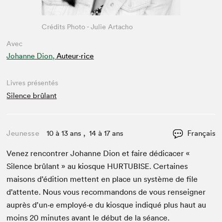
Crédits Photo - Julie Artacho
Avec
Johanne Dion,
Auteur·rice
Livres présentés
Silence brûlant
Jeunesse
10 à 13 ans , 14 à 17 ans
Français
Venez ren­con­tr­er Johanne Dion et faire dédi­cac­er «
Silence brûlant » au kiosque
HUR­TUBISE
. Cer­taines
maisons d’édi­tion met­tent en place un sys­tème de file
d’at­tente. Nous vous recom­man­dons de vous ren­seign­er
auprès d’un·e employé·e du kiosque indiqué plus haut au
moins
20
min­utes avant le début de la séance.