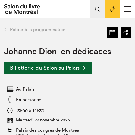
L'événement
Nos activités
retour
Retour à la programmation
Préparer sa visite au Salon
Liens pratiques
Johanne Dion en dédicaces
Préparer sa visite
Billetterie du Salon au Palais
Actualités
Salon au Palais
Au Palais
SLM PRO
Salon dans la ville et en ligne
En personne
Projets partenaires
13h00 à 14h30
Espace exposant⋅e⋅s
Mercredi 22 novembre 2023
Espace enseignant·e·s
Palais des congrès de Montréal