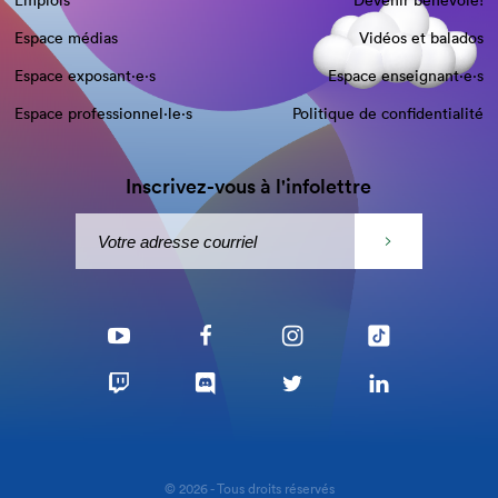
Emplois
Devenir bénévole!
Espace médias
Vidéos et balados
Espace exposant·e⋅s
Espace enseignant·e⋅s
Espace professionnel·le⋅s
Politique de confidentialité
Inscrivez-vous à l'infolettre
© 2026 - Tous droits réservés