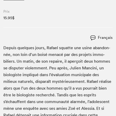
Prix
15.95$
Français
Depuis quelques jours, Rafael squat­te une usine aban­don­
née, non loin d’un boisé men­acé par des pro­jets immo­
biliers. Un matin, de son repaire, il aperçoit deux hommes
se dis­put­er vio­lem­ment. Peu après, Julien Manci­ni, un
biol­o­giste impliqué dans l’évaluation munic­i­pale des
milieux naturels, dis­paraît mys­térieuse­ment. Rafael réalise
alors que l’un des deux hommes qu’il a vus pour­rait bien
être le biol­o­giste recher­ché. Tan­dis que les esprits
s’échauffent dans une com­mu­nauté alar­mée, l’adolescent
mène une enquête avec ses amies Zoé et Alessia. Et si
Rafael déte­nait une infor­ma­tion cru­ciale dans cette