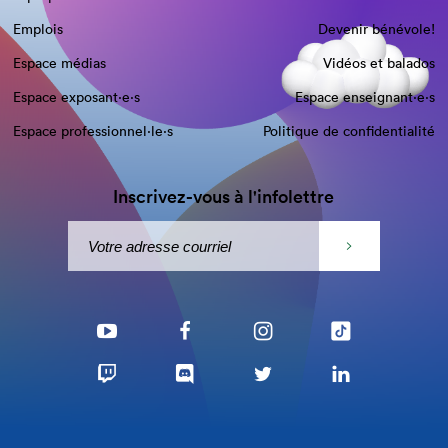
Emplois
Devenir bénévole!
Espace médias
Vidéos et balados
Espace exposant·e⋅s
Espace enseignant·e⋅s
Espace professionnel·le⋅s
Politique de confidentialité
Inscrivez-vous à l'infolettre