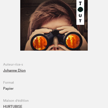
Espace médias
Auteur·rice·s
Johanne Dion
Format
Papier
Maison d'édition
HURTUBISE