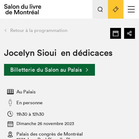
L'événement
Nos activités
retour
Retour à la programmation
Préparer sa visite au Salon
Liens pratiques
Jocelyn Sioui en dédicaces
Préparer sa visite
Billetterie du Salon au Palais
Actualités
Salon au Palais
Au Palais
SLM PRO
Salon dans la ville et en ligne
En personne
Projets partenaires
11h30 à 12h30
Espace exposant⋅e⋅s
Dimanche 26 novembre 2023
Espace enseignant·e·s
Palais des congrès de Montréal