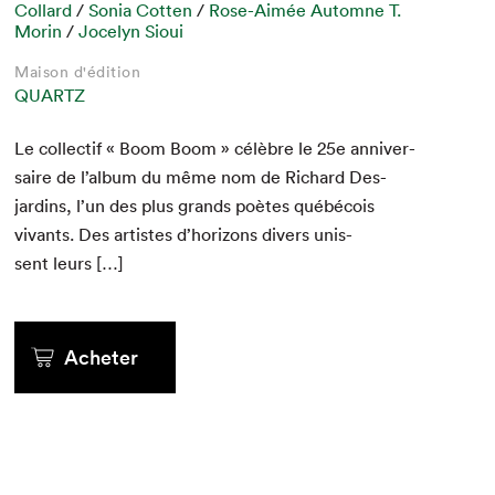
Collard
/
Sonia Cotten
/
Rose-Aimée Automne T.
Morin
/
Jocelyn Sioui
Maison d'édition
QUARTZ
Le col­lec­tif « Boom Boom » célèbre le
25
e
anniver­
saire de l’album du même nom de Richard Des­
jardins, l’un des plus grands poètes québé­cois
vivants. Des artistes d’horizons divers unis­
sent leurs […]
Acheter