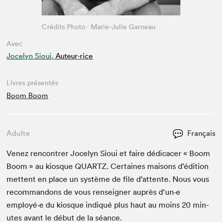
Crédits Photo - Marie-Julie Garneau
Avec
Jocelyn Sioui,
Auteur·rice
Livres présentés
Boom Boom
Adulte
Français
Venez ren­con­tr­er Joce­lyn Sioui et faire dédi­cac­er « Boom
Boom » au kiosque
QUARTZ
. Cer­taines maisons d’édi­tion
met­tent en place un sys­tème de file d’at­tente. Nous vous
recom­man­dons de vous ren­seign­er auprès d’un·e
employé·e du kiosque indiqué plus haut au moins
20
min­
utes avant le début de la séance.