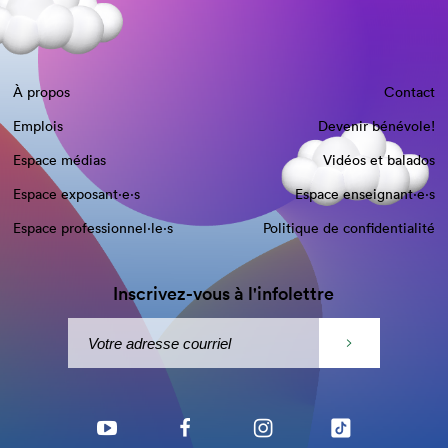
À propos
Contact
Emplois
Devenir bénévole!
Espace médias
Vidéos et balados
Espace exposant·e⋅s
Espace enseignant·e⋅s
Espace professionnel·le⋅s
Politique de confidentialité
Inscrivez-vous à l'infolettre