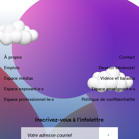
À propos
Contact
Emplois
Devenir bénévole!
Espace médias
Vidéos et balados
Espace exposant·e⋅s
Espace enseignant·e⋅s
Espace professionnel·le⋅s
Politique de confidentialité
Inscrivez-vous à l'infolettre