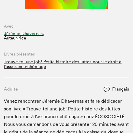
Avec
Jérémie Dhavernas,
Auteur·rice
Livres présentés
Trouve-toi une job! Petite histoire des luttes pour le droit à
l’assurance-chômage
Adulte
Français
Venez ren­con­tr­er Jérémie Dhav­er­nas et faire dédi­cac­er
son livre « Trou­ve-toi une job! Petite his­toire des luttes
pour le droit à l’assurance-chômage » chez
ÉCOSO­CIÉTÉ
.
Nous vous deman­dons de vous présen­ter
20
min­utes avant
le début de la séance de dédi­caces à la caisse du kiosque