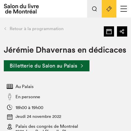
L'événement
Nos activités
retour
Retour à la programmation
Préparer sa visite au Salon
Liens pratiques
Jérémie Dhavernas en dédicaces
Préparer sa visite
Billetterie du Salon au Palais
Actualités
Salon au Palais
Au Palais
SLM PRO
Salon dans la ville et en ligne
En personne
Projets partenaires
18h00 à 19h00
Espace exposant⋅e⋅s
Jeudi 24 novembre 2022
Espace enseignant·e·s
Palais des congrès de Montréal