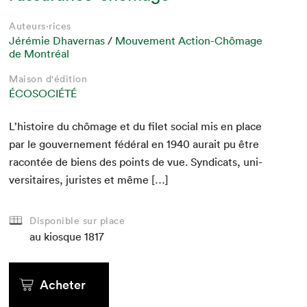
Auteurs·rices
Jérémie Dhavernas
/
Mouvement Action-Chômage
de Montréal
Maison d'édition
ÉCOSOCIÉTÉ
L’histoire du chô­mage et du filet social mis en place
par le gou­verne­ment fédéral en
1940
aurait pu être
racon­tée de biens des points de vue. Syn­di­cats, uni­
ver­si­taires, juristes et même […]
Disponible sur place
au kiosque
1817
Acheter