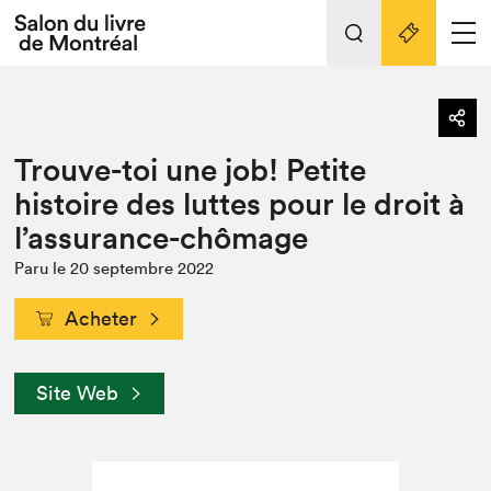
L'événement
Nos activités
retour
Trouve-toi une job! Petite
Préparer sa visite au Salon
Liens pratiques
histoire des luttes pour le droit à
l’assurance-chômage
Préparer sa visite
Actualités
Paru le 20 septembre 2022
Salon au Palais
Acheter
SLM PRO
Salon dans la ville et en ligne
Site Web
Projets partenaires
Espace exposant⋅e⋅s
Espace enseignant·e·s