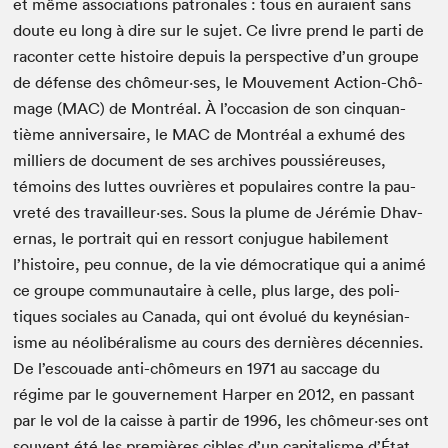
et même asso­ci­a­tions patronales : tous en auraient sans
doute eu long à dire sur le sujet. Ce livre prend le par­ti de
racon­ter cette his­toire depuis la per­spec­tive d’un groupe
de défense des chômeur·ses, le Mou­ve­ment Action-Chô­
mage (
MAC
) de Mon­tréal. À l’occasion de son cinquan­
tième anniver­saire, le
MAC
de Mon­tréal a exhumé des
mil­liers de doc­u­ment de ses archives pous­siéreuses,
témoins des luttes ouvrières et pop­u­laires con­tre la pau­
vreté des travailleur·ses. Sous la plume de Jérémie Dhav­
er­nas, le por­trait qui en ressort con­jugue habile­ment
l’histoire, peu con­nue, de la vie démoc­ra­tique qui a ani­mé
ce groupe com­mu­nau­taire à celle, plus large, des poli­
tiques sociales au Cana­da, qui ont évolué du keynésian­
isme au néolibéral­isme au cours des dernières décen­nies.
De l’escouade anti-chômeurs en
1971
au saccage du
régime par le gou­verne­ment Harp­er en
2012
, en pas­sant
par le vol de la caisse à par­tir de
1996
, les chômeur·ses ont
sou­vent été les pre­mières cibles d’un cap­i­tal­isme d’État