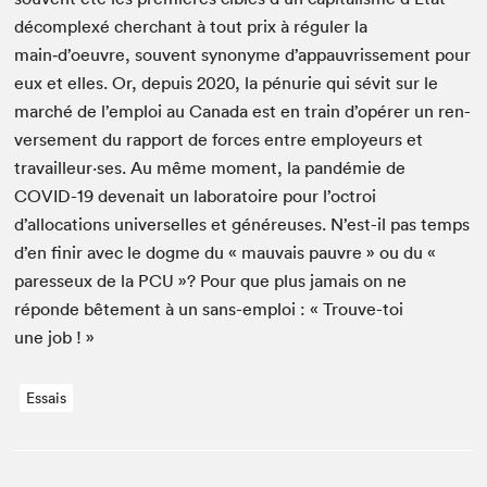
décom­plexé cher­chant à tout prix à réguler la
main‑d’oeuvre, sou­vent syn­onyme d’appauvrissement pour
eux et elles. Or, depuis
2020
, la pénurie qui sévit sur le
marché de l’emploi au Cana­da est en train d’opérer un ren­
verse­ment du rap­port de forces entre employeurs et
travailleur·ses. Au même moment, la pandémie de
COVID-
19
deve­nait un lab­o­ra­toire pour l’octroi
d’allocations uni­verselles et généreuses. N’est-il pas temps
d’en finir avec le dogme du « mau­vais pau­vre » ou du «
paresseux de la
PCU
»? Pour que plus jamais on ne
réponde bête­ment à un sans-emploi : « Trou­ve-toi
une job ! »
Essais