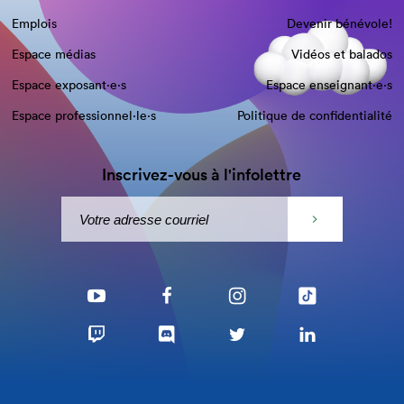
Emplois
Devenir bénévole!
Espace médias
Vidéos et balados
Espace exposant·e⋅s
Espace enseignant·e⋅s
Espace professionnel·le⋅s
Politique de confidentialité
Inscrivez-vous à l'infolettre