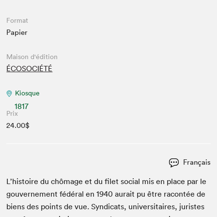
Format
Papier
Maison d'édition
ÉCOSOCIÉTÉ
Kiosque
1817
Prix
24.00$
Français
L’histoire du chô­mage et du filet social mis en place par le
gou­verne­ment fédéral en
1940
aurait pu être racon­tée de
biens des points de vue. Syn­di­cats, uni­ver­si­taires, juristes