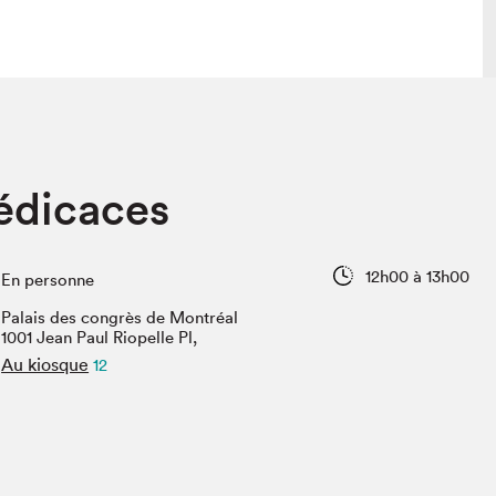
lais
Salon dans la ville et en ligne
édicaces
tion
Programmation dans la ville
colaires Hydro-Québec
Programmation en ligne
Vidéos et balados
12h00 à 13h00
En personne
xposant·e·s
Palais des congrès de Montréal
teur·rice·s
1001 Jean Paul Riopelle Pl,
Au kiosque
12