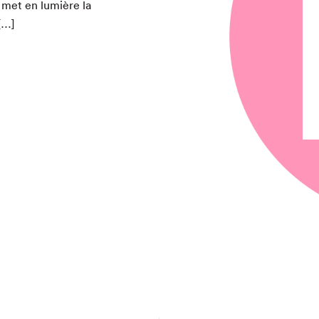
 met en lumière la
 […]
chez-vous?