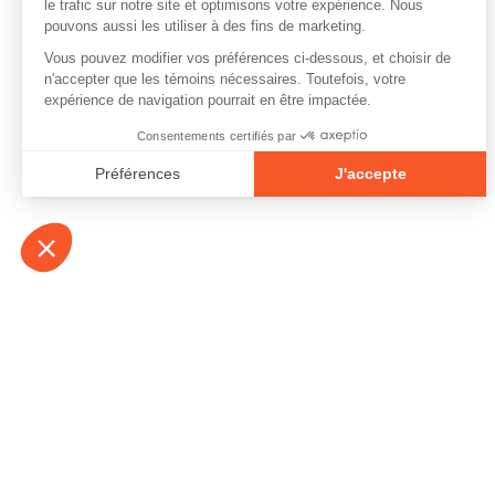
À propos
Contact
Emplois
Devenir bénévo
Espace médias
Vidéos et balad