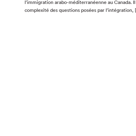
l’immigration arabo-méditer­ranéenne au Cana­da. Il
com­plex­ité des ques­tions posées par l’intégration,
Que cher