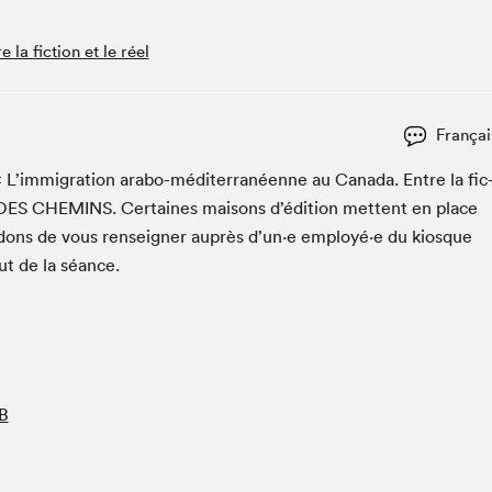
Espace ado | Lis-moi MTL
Espace des tout-petits
a fiction et le réel
Espace Radio-Canada
La cabane à culture
Françai
La Maison des libraires
Le Salon dans ta classe
 « L’im­mi­gra­tion arabo-méditer­ranéenne au Cana­da. Entre la fic
DES
CHEMINS
. Cer­taines maisons d’édi­tion met­tent en place
Liseur Public
­dons de vous ren­seign­er auprès d’un·e employé·e du kiosque
Matinées scolaires Hydro-Québec
ut de la séance.
Narra
Vitrine du Festival littéraire international Metropolis
bleu au SLM
B