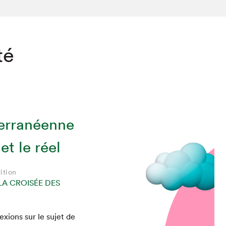
té
erranéenne
et le réel
ition
LA CROISÉE DES
x­ions sur le sujet de