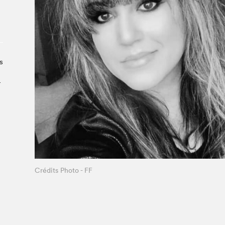
À propos du Salon
Liste des exposant·e·s
Liste des auteur·rice·s
s
­
Crédits Photo - FF