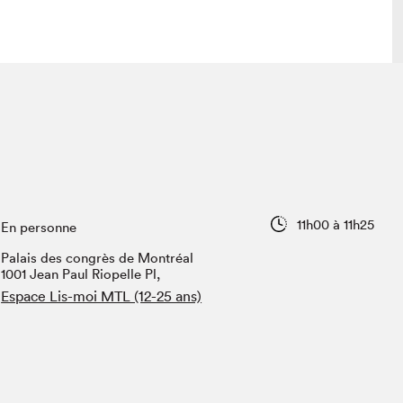
lais
Salon dans la ville et en ligne
tion
Programmation dans la ville
colaires Hydro-Québec
Programmation en ligne
Vidéos et balados
11h00 à 11h25
En personne
xposant·e·s
Palais des congrès de Montréal
teur·rice·s
1001 Jean Paul Riopelle Pl,
Espace Lis-moi MTL (12-25 ans)