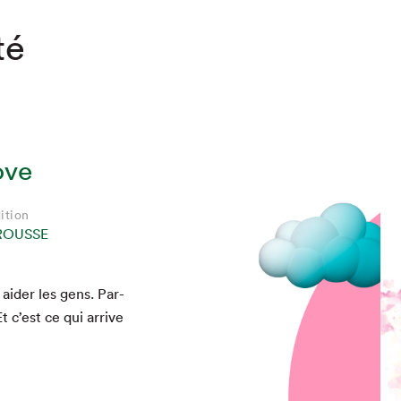
té
ove
ition
ROUSSE
 aider les gens. Par­
Et c’est ce qui arrive