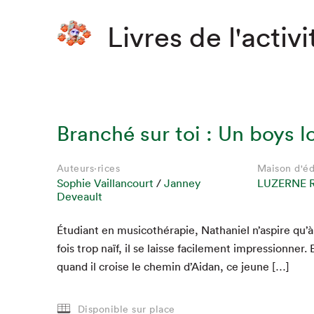
Livres de l'activi
Branché sur toi : Un boys l
Auteurs·rices
Maison d'éd
Sophie Vaillancourt
/
Janney
LUZERNE 
Deveault
Étu­di­ant en musi­cothérapie, Nathaniel n’aspire qu’à
fois trop naïf, il se laisse facile­ment impres­sion­ner. 
quand il croise le chemin d’Aidan, ce jeune […]
Disponible sur place