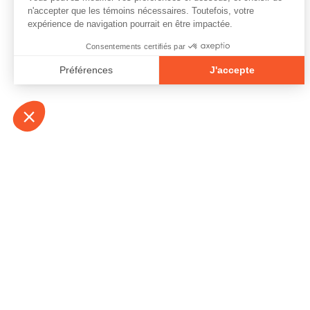
À propos
Contact
Emplois
Devenir bénévo
Espace médias
Vidéos et balad
Espace exposant·e⋅s
Espace enseign