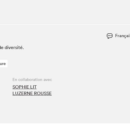
Espace ado | Lis-moi MTL
Espace des tout-petits
Espace Radio-Canada
La cabane à culture
Françai
La Maison des libraires
Le Salon dans ta classe
e diversité.
Liseur Public
ture
Matinées scolaires Hydro-Québec
Narra
En collaboration avec
Vitrine du Festival littéraire international Metropolis
bleu au SLM
SOPHIE LIT
LUZERNE ROUSSE