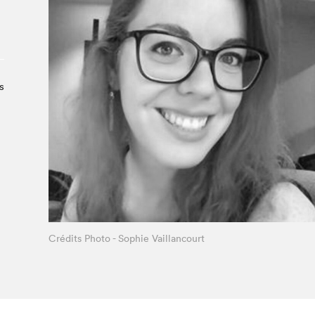
À propos du Salon
Liste des exposant·e·s
Liste des auteur·rice·s
s
Crédits Photo - Sophie Vaillancourt