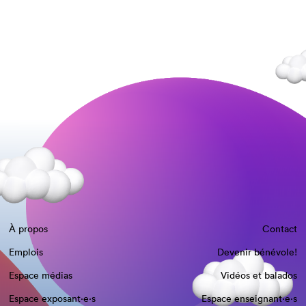
À propos
Contact
Emplois
Devenir bénévole!
Espace médias
Vidéos et balados
Espace exposant·e⋅s
Espace enseignant·e⋅s