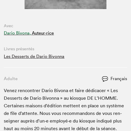
Avec
Dario Bivona,
Auteur·rice
Livres présentés
Les Desserts de Dario Bivonna
Adulte
Français
Venez ren­con­tr­er Dario Bivona et faire dédi­cac­er « Les
Desserts de Dario Bivon­na » au kiosque
DE
L’HOMME.
Cer­taines maisons d’édi­tion met­tent en place un sys­tème
de file d’at­tente. Nous vous recom­man­dons de vous ren­
seign­er auprès d’un·e employé·e du kiosque indiqué plus
haut au moins
20
min­utes avant le début de la séance.