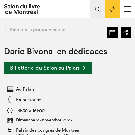
L'événement
Nos activités
retour
Retour à la programmation
Préparer sa visite au Salon
Liens pratiques
Dario Bivona en dédicaces
Préparer sa visite
Billetterie du Salon au Palais
Actualités
Salon au Palais
Au Palais
SLM PRO
Salon dans la ville et en ligne
En personne
Projets partenaires
14h30 à 16h00
Espace exposant⋅e⋅s
Dimanche 26 novembre 2023
Espace enseignant·e·s
Palais des congrès de Montréal