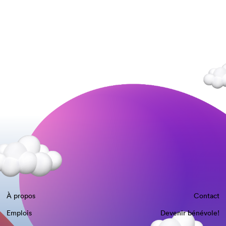
À propos
Contact
Emplois
Devenir bénévole!