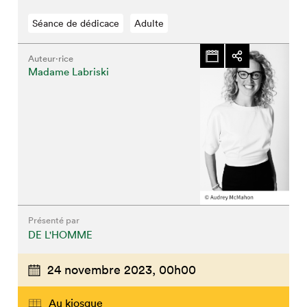
Séance de dédicace
Adulte
Auteur·rice
Madame Labriski
Que cherchez-vous?
Présenté par
Fermer
DE L'HOMME
24 novembre 2023,
00h00
Au kiosque