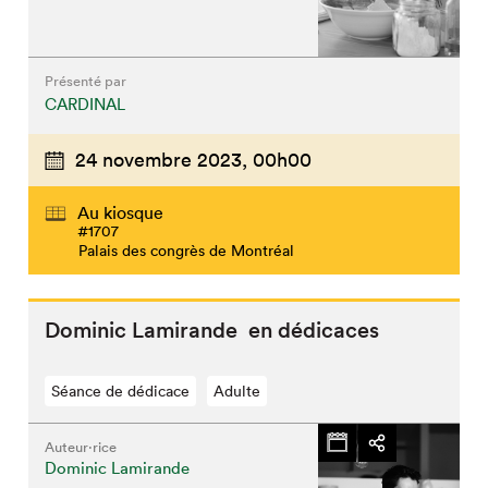
Présenté par
CARDINAL
24 novembre 2023,
00h00
Au kiosque
#1707
Palais des congrès de Montréal
Dominic Lamirande en dédicaces
Séance de dédicace
Adulte
Auteur·rice
Dominic Lamirande