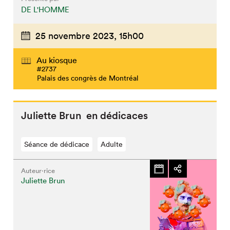
DE L'HOMME
25 novembre 2023,
15h00
Au kiosque
#2737
Palais des congrès de Montréal
Juliette Brun en dédicaces
Séance de dédicace
Adulte
Auteur·rice
Juliette Brun