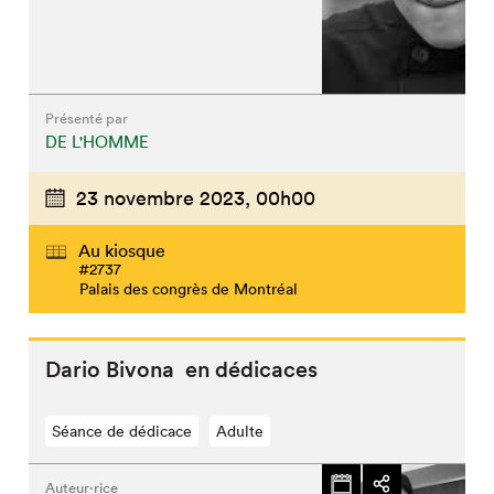
Présenté par
DE L'HOMME
23 novembre 2023,
00h00
Au kiosque
#2737
Palais des congrès de Montréal
Dario Bivona en dédicaces
Séance de dédicace
Adulte
Auteur·rice