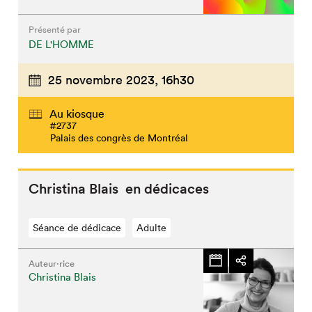
Présenté par
DE L'HOMME
25 novembre 2023,
16h30
Au kiosque
#2737
Palais des congrès de Montréal
Christina Blais en dédicaces
Séance de dédicace
Adulte
Auteur·rice
Christina Blais