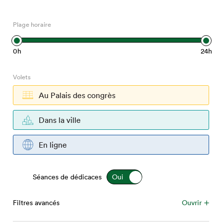
Espace médias
Plage horaire
0h
24h
Volets
Au Palais des congrès
Dans la ville
En ligne
Séances de dédicaces
Filtres avancés
Ouvrir