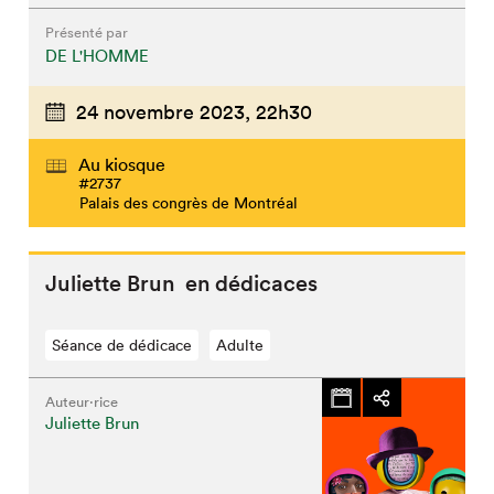
Présenté par
DE L'HOMME
24 novembre 2023,
22h30
Au kiosque
#2737
Palais des congrès de Montréal
Juliette Brun en dédicaces
Séance de dédicace
Adulte
Auteur·rice
Juliette Brun