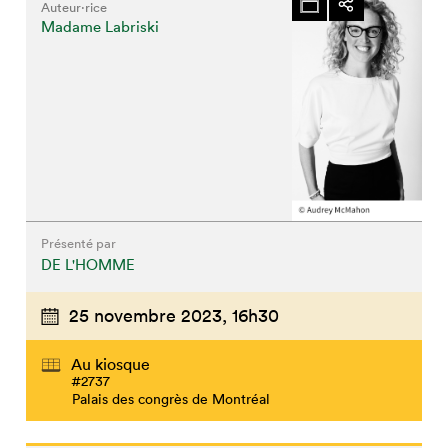
Auteur·rice
Madame Labriski
Présenté par
DE L'HOMME
25 novembre 2023,
16h30
Au kiosque
#2737
Palais des congrès de Montréal