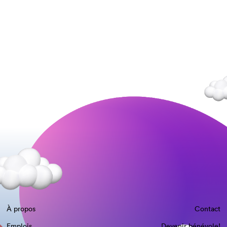
À propos
Contact
Emplois
Devenir bénévole!