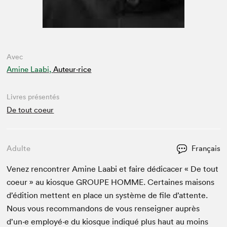
Avec
Amine Laabi,
Auteur·rice
Livres présentés
De tout coeur
Adulte
Français
Venez ren­con­tr­er Amine Laabi et faire dédi­cac­er « De tout
coeur » au kiosque
GROUPE
HOMME
. Cer­taines maisons
d’édi­tion met­tent en place un sys­tème de file d’at­tente.
Nous vous recom­man­dons de vous ren­seign­er auprès
d’un·e employé·e du kiosque indiqué plus haut au moins