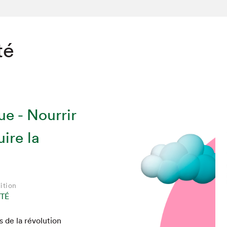
té
ue - Nourrir
ire la
chez-vous?
ition
TÉ
de la révo­lu­tion