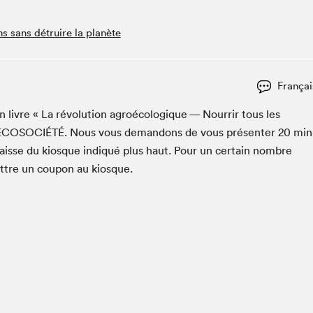
Espace ado | Lis-moi MTL
Espace des tout-petits
s sans détruire la planète
Espace Radio-Canada
La cabane à culture
Françai
La Maison des libraires
Le Salon dans ta classe
son livre « La révo­lu­tion agroé­cologique — Nour­rir tous les
ÉCOSO­CIÉTÉ
. Nous vous deman­dons de vous présen­ter
20
min
Liseur Public
caisse du kiosque indiqué plus haut. Pour un cer­tain nom­bre
Matinées scolaires Hydro-Québec
t­tre un coupon au kiosque.
Narra
Vitrine du Festival littéraire international Metropolis
bleu au SLM