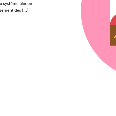
u sys­tème ali­men­
uise­ment des […]