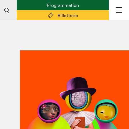
Programmation
Billetterie
Liens pratiques
Plan du Salon
Préparer sa visite
Partenaires
Espace médias
Espace exposant·e·s
Espace enseignant·e·s
Espace participant⋅e⋅s
Espace Salon dans la ville
Espace bénévoles
Devenir bénévole