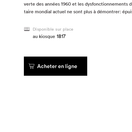
verte des années
1960
et les dys­fonc­tion­nements d
taire mon­di­al actuel ne sont plus à démon­tr­er: ép
Disponible sur place
1817
au kiosque
Acheter en ligne