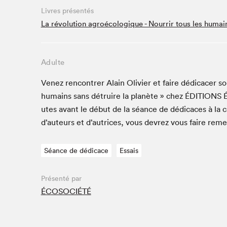
Café La Presse
Livres présentés
Espace Côte-des-Neiges
La révolution agroécologique - Nourrir tous les humain
Espace jeunesse présenté par Desjardins
Espace Zines
Adulte
La lecture en cadeau
Le grand jeu de lecture à voix haute du Salon du livre
Venez ren­con­tr­er Alain Olivi­er et faire dédi­cac­er 
de Montréal
humains sans détru­ire la planète » chez
ÉDI­TIONS
Lettres québécoises au Salon
utes avant le début de la séance de dédi­caces à la 
Louisiane enracinée et branchée
d’auteurs et d’autrices, vous devrez vous faire reme
Mur des illustrateur·rice·s
SLM PRO
Séance de dédicace
Essais
Zone Manga
Présenté par
ÉCOSOCIÉTÉ