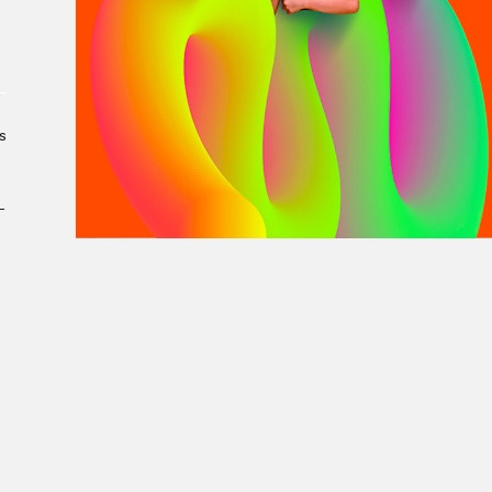
À propos du Salon
Liste des exposant·e·s
Liste des auteur·rice·s
s
­