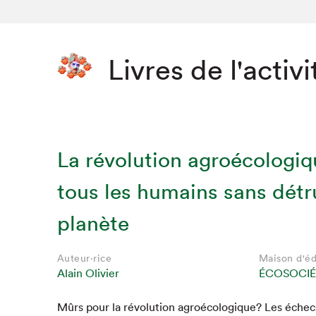
Livres de l'activi
La révolution agroécologiq
tous les humains sans détru
planète
Que cher
Auteur·rice
Maison d'éd
Alain Olivier
ÉCOSOCIÉ
Mûrs pour la révo­lu­tion agroé­cologique? Les échecs 