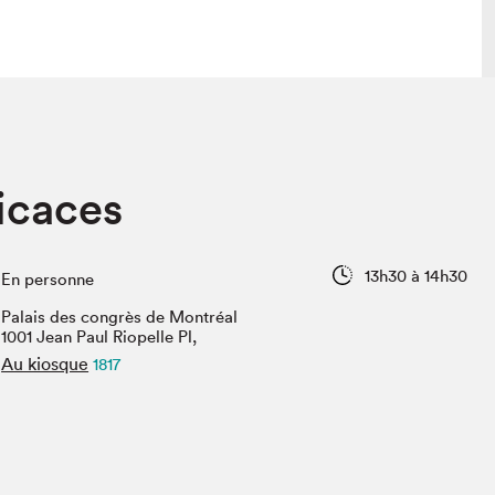
lais
Salon dans la ville et en ligne
dicaces
tion
Programmation dans la ville
colaires Hydro-Québec
Programmation en ligne
Vidéos et balados
13h30 à 14h30
En personne
xposant·e·s
Palais des congrès de Montréal
teur·rice·s
1001 Jean Paul Riopelle Pl,
Au kiosque
1817