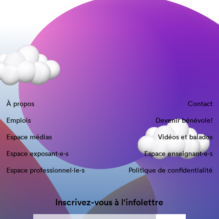
À propos
Contact
Emplois
Devenir bénévole!
Espace médias
Vidéos et balados
Espace exposant·e⋅s
Espace enseignant·e⋅s
Espace professionnel·le⋅s
Politique de confidentialité
Inscrivez-vous à l'infolettre