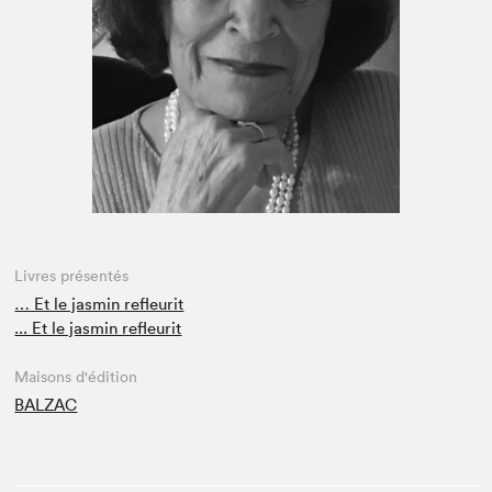
Espace médias
Livres présentés
… Et le jasmin refleurit
... Et le jasmin refleurit
Maisons d'édition
BALZAC