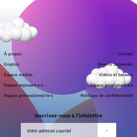
À propos
Contact
Emplois
Devenir bénévole!
Espace médias
Vidéos et balados
Espace exposant·e⋅s
Espace enseignant·e⋅s
Espace professionnel·le⋅s
Politique de confidentialité
Inscrivez-vous à l'infolettre