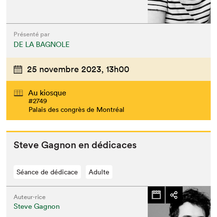
Présenté par
DE LA BAGNOLE
25 novembre 2023,
13h00
Au kiosque
#2749
Palais des congrès de Montréal
Steve Gagnon en dédicaces
Séance de dédicace
Adulte
Auteur·rice
Steve Gagnon