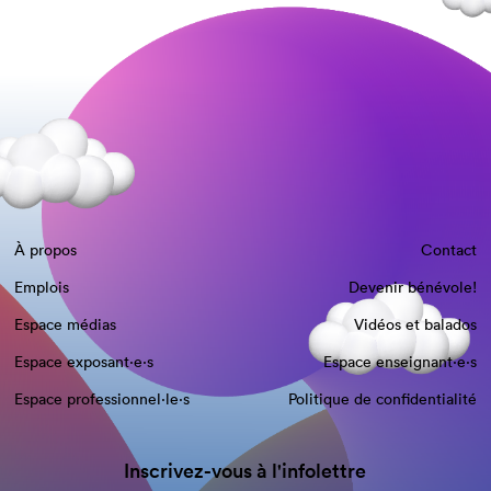
À propos
Contact
Emplois
Devenir bénévole!
Espace médias
Vidéos et balados
Espace exposant·e⋅s
Espace enseignant·e⋅s
Espace professionnel·le⋅s
Politique de confidentialité
Inscrivez-vous à l'infolettre