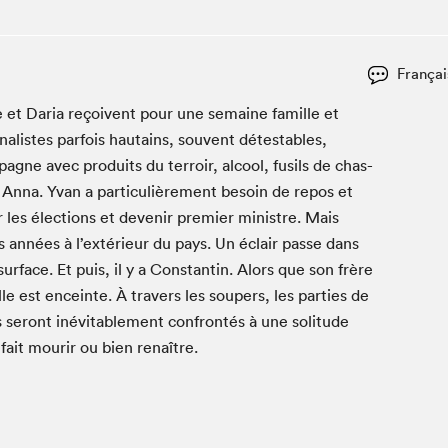
Espace ado | Lis-moi MTL
Espace des tout-petits
Espace Radio-Canada
Françai
La cabane à culture
e et Daria reçoivent pour une semaine famille et
La Maison des libraires
nal­istes par­fois hau­tains, sou­vent détesta­bles,
Le Salon dans ta classe
ne avec pro­duits du ter­roir, alcool, fusils de chas­
nna. Yvan a par­ti­c­ulière­ment besoin de repos et
Liseur Public
les élec­tions et devenir pre­mier min­istre. Mais
Matinées scolaires Hydro-Québec
s années à l’extérieur du pays. Un éclair passe dans
Narra
ur­face. Et puis, il y a Con­stan­tin. Alors que son frère
Vitrine du Festival littéraire international Metropolis
le est enceinte. À tra­vers les soupers, les par­ties de
bleu au SLM
 seront inévitable­ment con­fron­tés à une soli­tude
 fait mourir ou bien renaître.