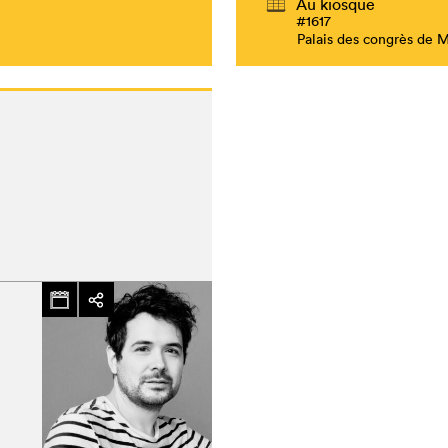
Au kiosque
#1617
Palais des congrès de 