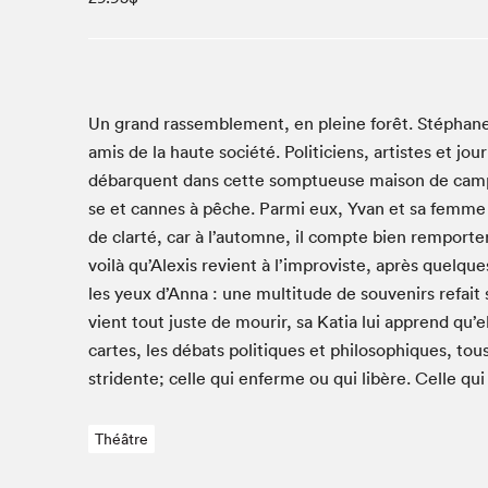
Café La Presse
Espace Côte-des-Neiges
Espace jeunesse présenté par Desjardins
Espace Zines
Un grand rassem­ble­ment, en pleine forêt. Stéphan
La lecture en cadeau
amis de la haute société. Politi­ciens, artistes et jour­
Le grand jeu de lecture à voix haute du Salon du livre
débar­quent dans cette somptueuse mai­son de cam­pag
de Montréal
se et cannes à pêche. Par­mi eux, Yvan et sa femme A
Lettres québécoises au Salon
de clarté, car à l’automne, il compte bien rem­porter 
Louisiane enracinée et branchée
voilà qu’Alexis revient à l’improviste, après quelque
Mur des illustrateur·rice·s
les yeux d’Anna : une mul­ti­tude de sou­venirs refait s
SLM PRO
vient tout juste de mourir, sa Katia lui apprend qu’el
cartes, les débats poli­tiques et philosophiques, tous
Zone Manga
stri­dente; celle qui enferme ou qui libère. Celle qui
Théâtre