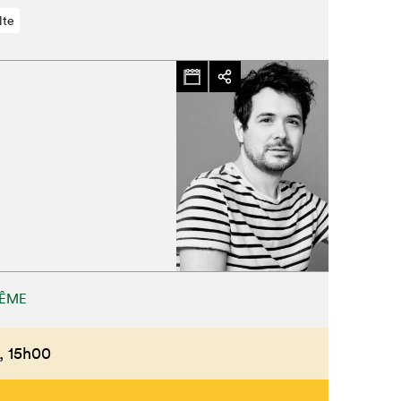
lte
MÊME
,
15h00