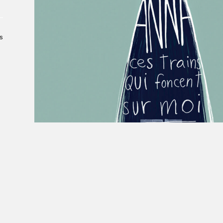
À propos du Salon
Liste des exposant·e·s
Liste des auteur·rice·s
s