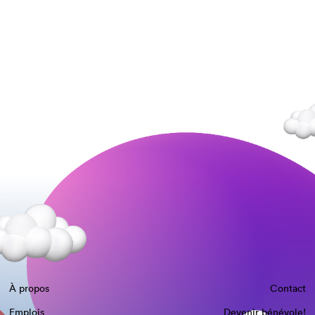
À propos
Contact
Emplois
Devenir bénévole!