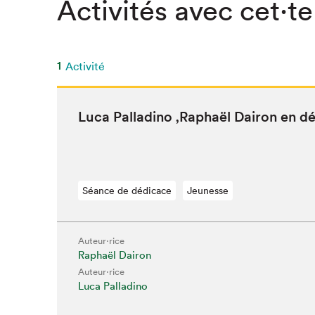
Activités avec cet·te
1
Activité
Luca Pal­ladi­no
‚
Raphaël Dairon en d
Séance de dédicace
Jeunesse
Auteur·rice
Raphaël Dairon
Que cher
Auteur·rice
Luca Palladino