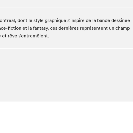
Espace ado | Lis-moi MTL
Espace des tout-petits
ontréal, dont le style graphique s’inspire de la bande dessinée
Espace Radio-Canada
ence-fiction et la fantasy, ces dernières représentent un champ
La cabane à culture
e et rêve s’entremêlent.
La Maison des libraires
Le Salon dans ta classe
Liseur Public
Matinées scolaires Hydro-Québec
Narra
Vitrine du Festival littéraire international Metropolis
bleu au SLM