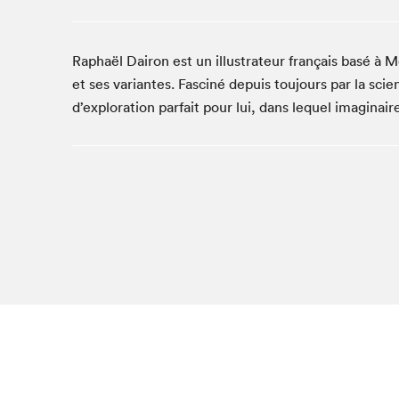
Café La Presse
Espace Côte-des-Neiges
Raphaël Dairon est un illustrateur français basé à M
Espace jeunesse présenté par Desjardins
et ses variantes. Fasciné depuis toujours par la sci
Espace Zines
d’exploration parfait pour lui, dans lequel imaginair
La lecture en cadeau
Le grand jeu de lecture à voix haute du Salon du livre
de Montréal
Lettres québécoises au Salon
Louisiane enracinée et branchée
Mur des illustrateur·rice·s
SLM PRO
Zone Manga