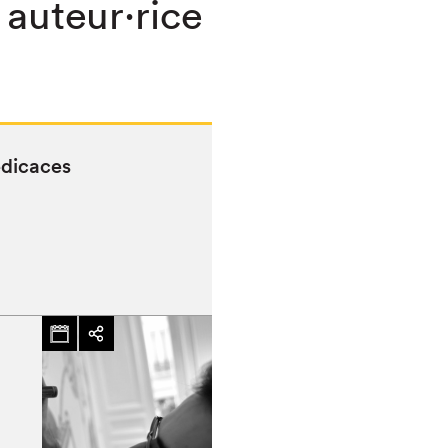
 auteur·rice
édicaces
chez-vous?