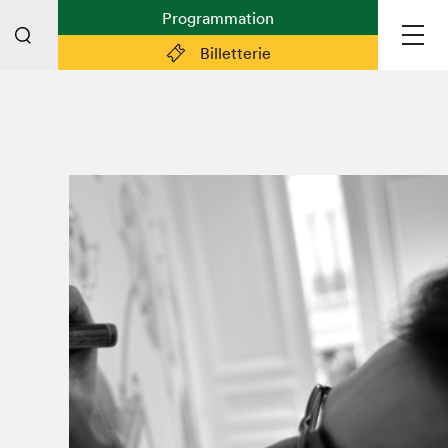
Programmation
Billetterie
Liens pratiques
Plan du Salon
Préparer sa visite
Partenaires
Espace médias
Espace exposant·e·s
Espace enseignant·e·s
Espace participant⋅e⋅s
Espace Salon dans la ville
Espace bénévoles
Devenir bénévole