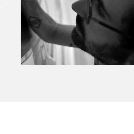
À propos du Salon
Liste des exposant·e·s
Liste des auteur·rice·s