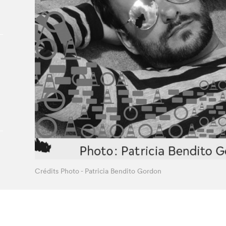
À propos du Salon
Liste des exposant·e·s
Liste des auteur·rice·s
Crédits Photo - Patricia Bendito Gordon