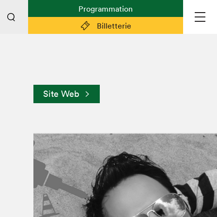
Programmation
Billetterie
Liens pratiques
Plan du Salon
Site Web
Préparer sa visite
Partenaires
Espace médias
Espace exposant·e·s
Espace enseignant·e·s
Espace participant⋅e⋅s
Espace Salon dans la ville
Espace bénévoles
Devenir bénévole