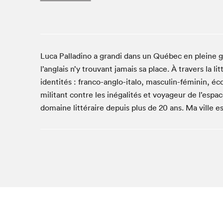
Café La Presse
Espace Côte-des-Neiges
Espace jeunesse présenté par Desjardins
Espace Zines
Luca Palladino a grandi dans un Québec en pleine gu
La lecture en cadeau
l’anglais n’y trouvant jamais sa place. À travers la 
Le grand jeu de lecture à voix haute du Salon du livre
identités : franco-anglo-italo, masculin-féminin, éco
de Montréal
militant contre les inégalités et voyageur de l’espa
Lettres québécoises au Salon
domaine littéraire depuis plus de 20 ans. Ma ville 
Louisiane enracinée et branchée
Mur des illustrateur·rice·s
SLM PRO
Zone Manga