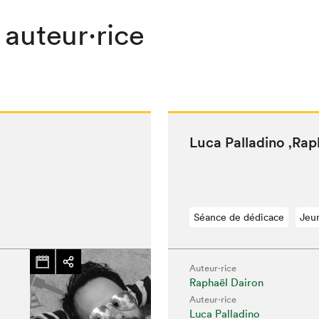
 auteur·rice
Luca Pal­ladi­no
‚
Rap
Séance de dédicace
Jeu
Auteur·rice
chez-vous?
Raphaël Dairon
Auteur·rice
Luca Palladino