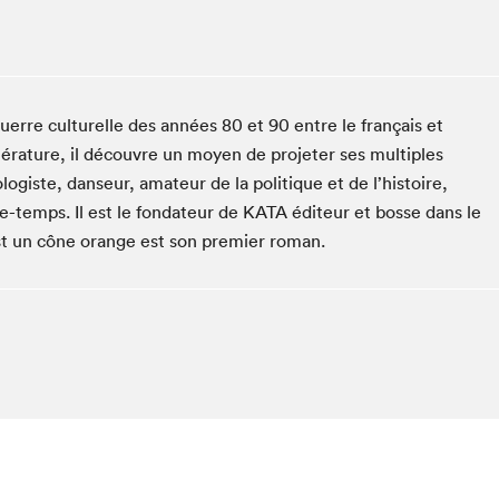
Espace ado | Lis-moi MTL
Espace des tout-petits
Espace Radio-Canada
La cabane à culture
erre culturelle des années 80 et 90 entre le français et
La Maison des libraires
littérature, il découvre un moyen de projeter ses multiples
Le Salon dans ta classe
logiste, danseur, amateur de la politique et de l’histoire,
ce-temps. Il est le fondateur de KATA éditeur et bosse dans le
Liseur Public
est un cône orange est son premier roman.
Matinées scolaires Hydro-Québec
Narra
Vitrine du Festival littéraire international Metropolis
bleu au SLM