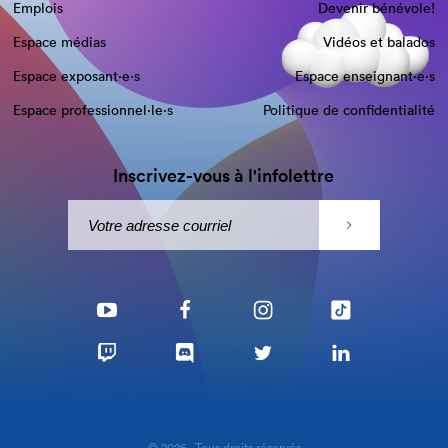
Emplois
Devenir bénévole!
Espace médias
Vidéos et balados
Espace exposant·e⋅s
Espace enseignant·e⋅s
Espace professionnel·le⋅s
Politique de confidentialité
Inscrivez-vous à l'infolettre
© 2026 - Tous droits réservés