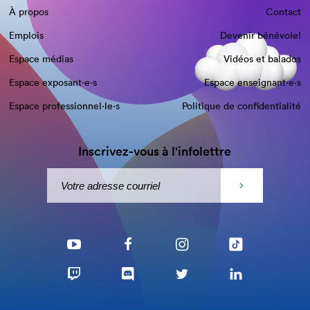
À propos
Contact
Emplois
Devenir bénévole!
Espace médias
Vidéos et balados
Espace exposant·e⋅s
Espace enseignant·e⋅s
Espace professionnel·le⋅s
Politique de confidentialité
Inscrivez-vous à l'infolettre