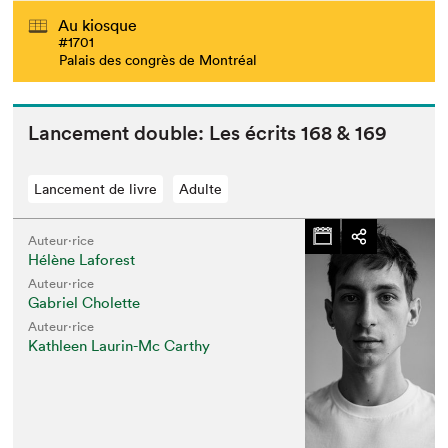
Au kiosque
#1701
Palais des congrès de Montréal
Lance­ment dou­ble: Les écrits
168
&
169
Lancement de livre
Adulte
Auteur·rice
Hélène Laforest
Auteur·rice
Gabriel Cholette
Auteur·rice
Kathleen Laurin-Mc Carthy