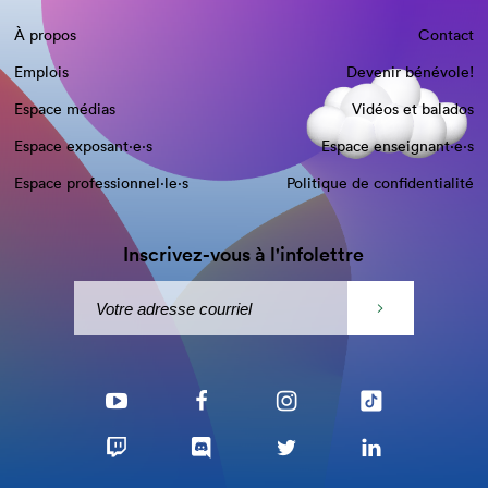
À propos
Contact
Emplois
Devenir bénévole!
Espace médias
Vidéos et balados
Espace exposant·e⋅s
Espace enseignant·e⋅s
Espace professionnel·le⋅s
Politique de confidentialité
Inscrivez-vous à l'infolettre