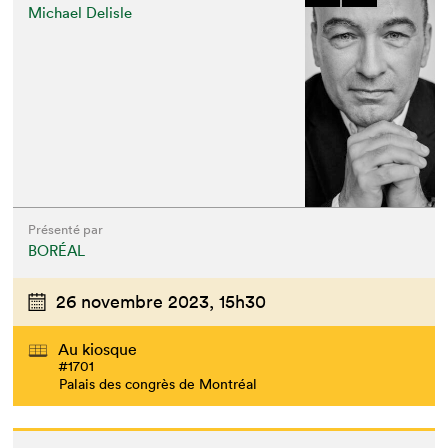
Michael Delisle
Présenté par
BORÉAL
26 novembre 2023,
15h30
Au kiosque
#1701
Palais des congrès de Montréal