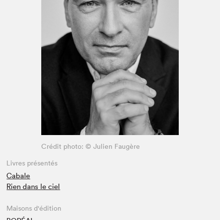
Espace médias
Crédit photo: © Julien Faugère
Livres présentés
Cabale
Rien dans le ciel
Maisons d'édition