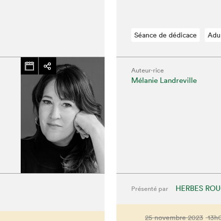
Séance de dédicace
Adu
Auteur·rice
Mélanie Landreville
HERBES RO
Présenté par
25 novembre 2023
13h