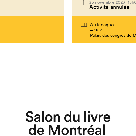
25 novembre 2023
13h
Activité annulée
Au kiosque
#1902
Palais des congrès de 