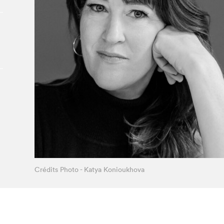
À propos du Salon
Liste des exposant·e·s
Liste des auteur·rice·s
Crédits Photo - Katya Konioukhova