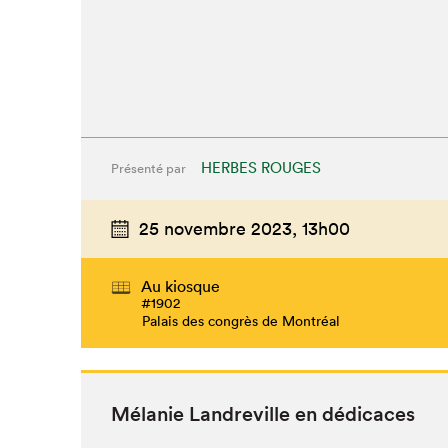
HERBES ROUGES
Présenté par
25 novembre 2023,
13h00
Que cher
Au kiosque
#1902
Palais des congrès de Montréal
Mélanie Lan­dre­ville en dédicaces