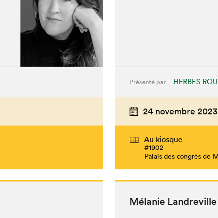
HERBES RO
Présenté par
24 novembre 2023
chez-vous?
Au kiosque
#1902
Palais des congrès de 
Mélanie Lan­dre­vill