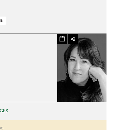
Fermer
lte
UGES
00