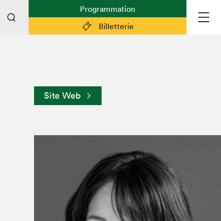
Programmation
Billetterie
Liens pratiques
Plan du Salon
Site Web
Préparer sa visite
Partenaires
Espace médias
Espace exposant·e·s
Espace enseignant·e·s
Espace participant⋅e⋅s
Espace Salon dans la ville
Espace bénévoles
Devenir bénévole