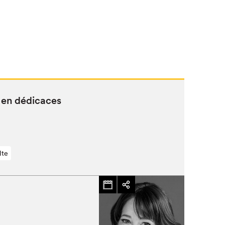
e en dédicaces
lte