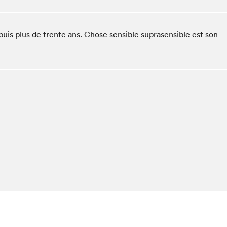
Espace ado | Lis-moi MTL
Espace des tout-petits
uis plus de trente ans. Chose sensible suprasensible est son
Espace Radio-Canada
La cabane à culture
La Maison des libraires
Le Salon dans ta classe
Liseur Public
Matinées scolaires Hydro-Québec
Narra
Vitrine du Festival littéraire international Metropolis
bleu au SLM