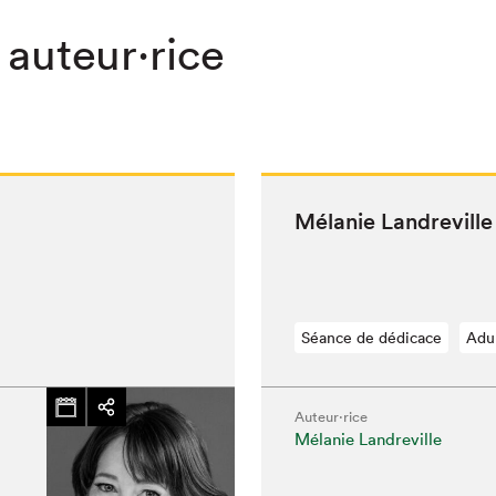
 auteur·rice
Mélanie Lan­dre­vill
Séance de dédicace
Adu
Auteur·rice
Mélanie Landreville