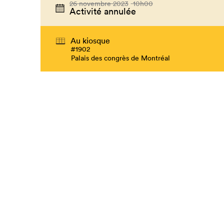
26 novembre 2023
10h00
Activité annulée
Au kiosque
#1902
Palais des congrès de Montréal