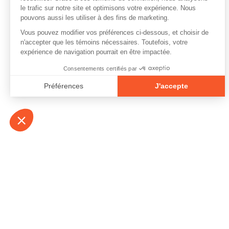
À propos
Contact
Emplois
Devenir bénévo
Espace médias
Vidéos et balad