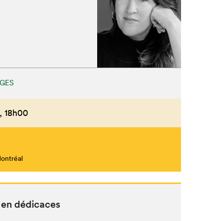
UGES
,
18h00
Montréal
e en dédicaces