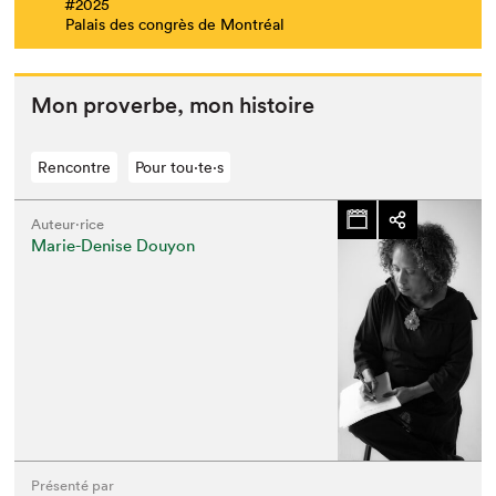
#2025
Palais des congrès de Montréal
Mon proverbe, mon histoire
Rencontre
Pour tou⋅te⋅s
Auteur·rice
Marie-Denise Douyon
Présenté par