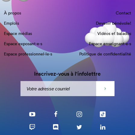
À propos
Contact
Emplois
Devenir bénévole!
Espace médias
Vidéos et balados
Espace exposant·e⋅s
Espace enseignant·e⋅s
Espace professionnel·le⋅s
Politique de confidentialité
Inscrivez-vous à l'infolettre