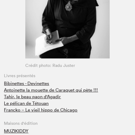
Espace médias
Crédit photo: Radu Juster
Livres présentés
Bibinettes - Devinettes
Antoinette la mouette de Caraquet qui pète !!!
Tahir, le beau paon d'Agadir
Le pélican de Tétouan
Francko – Le vieil hippo de Chicago
Maisons d'édition
MUZIKIDDY