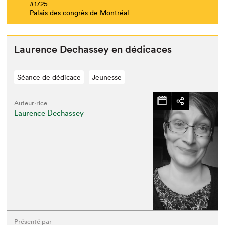
#1725
Palais des congrès de Montréal
Lau­rence Dechas­sey en dédicaces
Séance de dédicace
Jeunesse
Auteur·rice
Laurence Dechassey
Présenté par