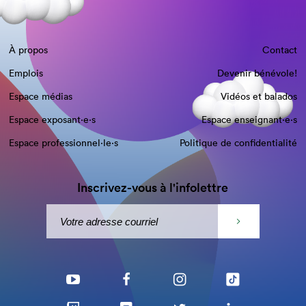
À propos
Contact
Emplois
Devenir bénévole!
Espace médias
Vidéos et balados
Espace exposant·e⋅s
Espace enseignant·e⋅s
Espace professionnel·le⋅s
Politique de confidentialité
Inscrivez-vous à l'infolettre