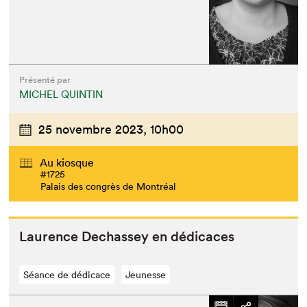
Présenté par
MICHEL QUINTIN
25 novembre 2023,
10h00
Au kiosque
#1725
Palais des congrès de Montréal
Lau­rence Dechas­sey en dédicaces
Séance de dédicace
Jeunesse