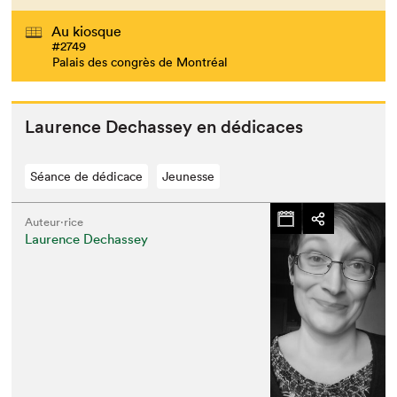
Au kiosque
#2749
Palais des congrès de Montréal
Lau­rence Dechas­sey en dédicaces
Séance de dédicace
Jeunesse
Auteur·rice
Laurence Dechassey
Que cherchez-vous?