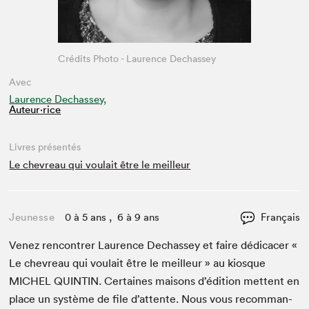
Crédits Photo - Laurence Dechassey
Avec
Laurence Dechassey,
Auteur·rice
Livres présentés
Le chevreau qui voulait être le meilleur
Jeunesse
0 à 5 ans , 6 à 9 ans
Français
Venez ren­con­tr­er Lau­rence Dechas­sey et faire dédi­cac­er «
Le chevreau qui voulait être le meilleur » au kiosque
MICHEL
QUINTIN
. Cer­taines maisons d’édi­tion met­tent en
place un sys­tème de file d’at­tente. Nous vous recom­man­