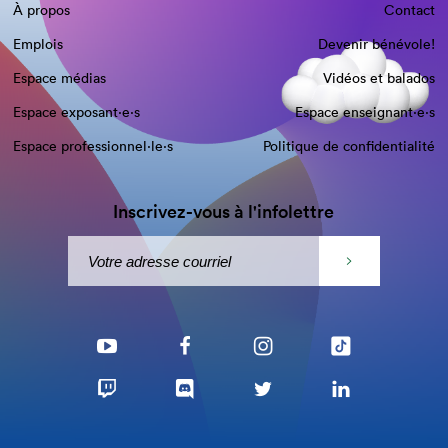
À propos
Contact
Emplois
Devenir bénévole!
Espace médias
Vidéos et balados
Espace exposant·e⋅s
Espace enseignant·e⋅s
Espace professionnel·le⋅s
Politique de confidentialité
Inscrivez-vous à l'infolettre