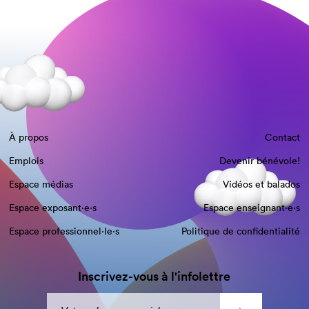
À propos
Contact
Emplois
Devenir bénévole!
Espace médias
Vidéos et balados
Espace exposant·e⋅s
Espace enseignant·e⋅s
Espace professionnel·le⋅s
Politique de confidentialité
Inscrivez-vous à l'infolettre