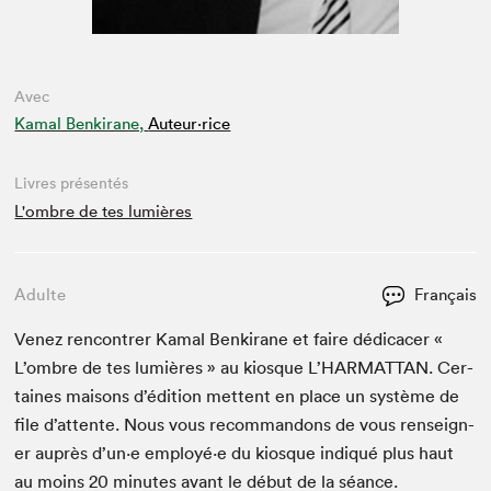
Avec
Kamal Benkirane,
Auteur·rice
Livres présentés
L'ombre de tes lumières
Adulte
Français
Venez ren­con­tr­er Kamal Benki­rane et faire dédi­cac­er «
L’om­bre de tes lumières » au kiosque L’HAR­MAT­TAN. Cer­
taines maisons d’édi­tion met­tent en place un sys­tème de
file d’at­tente. Nous vous recom­man­dons de vous ren­seign­
er auprès d’un·e employé·e du kiosque indiqué plus haut
au moins
20
min­utes avant le début de la séance.