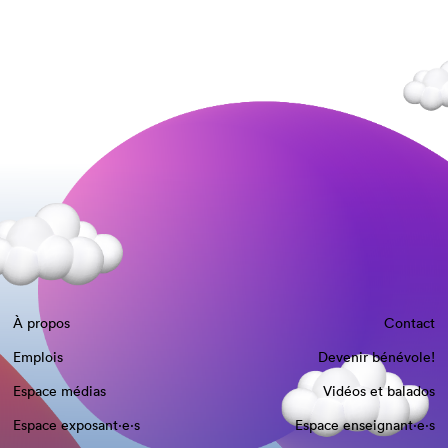
À propos
Contact
Emplois
Devenir bénévole!
Espace médias
Vidéos et balados
Espace exposant·e⋅s
Espace enseignant·e⋅s