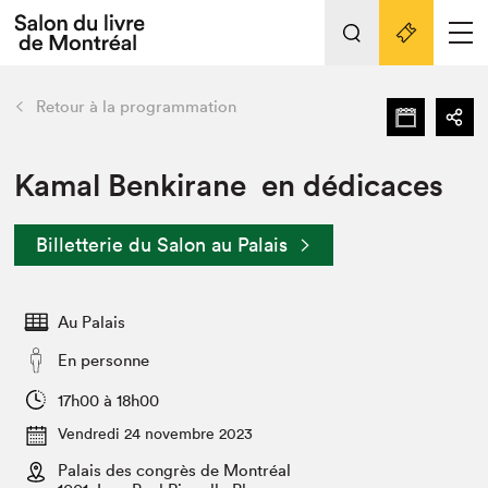
L'événement
Nos activités
retour
Retour à la programmation
Préparer sa visite au Salon
Liens pratiques
Kamal Benkirane en dédicaces
Préparer sa visite
Billetterie du Salon au Palais
Actualités
Salon au Palais
Au Palais
SLM PRO
Salon dans la ville et en ligne
En personne
Projets partenaires
17h00 à 18h00
Espace exposant⋅e⋅s
Vendredi 24 novembre 2023
Espace enseignant·e·s
Palais des congrès de Montréal