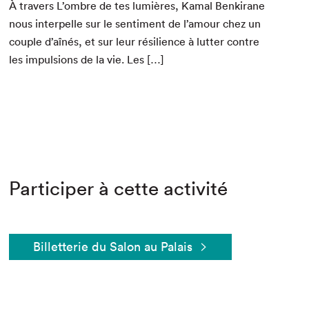
À tra­vers L’om­bre de tes lumières, Kamal Benki­rane
nous inter­pelle sur le sen­ti­ment de l’amour chez un
cou­ple d’aînés, et sur leur résilience à lut­ter con­tre
les impul­sions de la vie. Les […]
Participer à cette activité
Billetterie du Salon au Palais