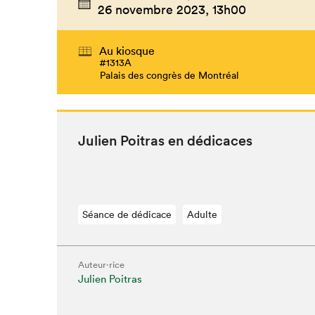
26 novembre 2023,
13h00
Au kiosque
#1313A
Palais des congrès de Montréal
Julien Poitras en dédicaces
Séance de dédicace
Adulte
Auteur·rice
Julien Poitras