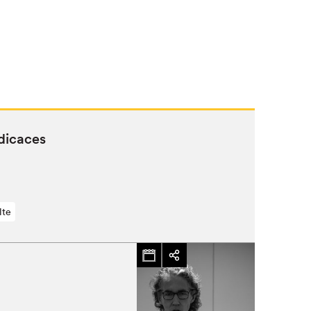
édicaces
lte