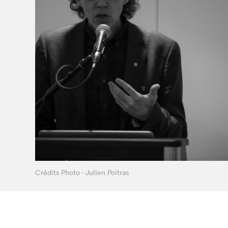
À propos du Salon
Liste des exposant·e·s
Liste des auteur·rice·s
Crédits Photo - Julien Poitras