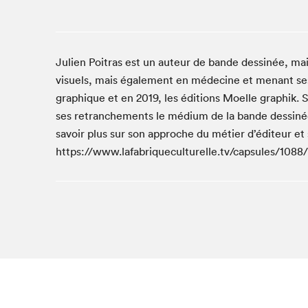
Café La Presse
Espace Côte-des-Neiges
Espace jeunesse présenté par Desjardins
Julien Poitras est un auteur de bande dessinée, mai
Espace Zines
visuels, mais également en médecine et menant ses 
La lecture en cadeau
graphique et en 2019, les éditions Moelle graphik.
Le grand jeu de lecture à voix haute du Salon du livre
ses retranchements le médium de la bande dessinée a
de Montréal
savoir plus sur son approche du métier d’éditeur et s
Lettres québécoises au Salon
https://www.lafabriqueculturelle.tv/capsules/1088/
Louisiane enracinée et branchée
Mur des illustrateur·rice·s
SLM PRO
Zone Manga