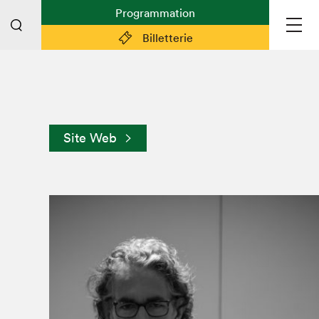
Programmation
Billetterie
Liens pratiques
Plan du Salon
Site Web
Préparer sa visite
Partenaires
Espace médias
Espace exposant·e·s
Espace enseignant·e·s
Espace participant⋅e⋅s
Espace Salon dans la ville
Espace bénévoles
Devenir bénévole