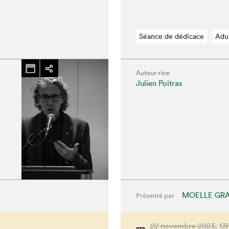
Séance de dédicace
Adu
Auteur·rice
chez-vous?
Julien Poitras
MOELLE GRA
Présenté par
22 novembre 2023,
13