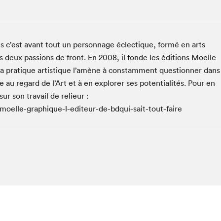
Espace ado | Lis-moi MTL
Espace des tout-petits
Espace Radio-Canada
s c’est avant tout un personnage éclectique, formé en arts
La cabane à culture
deux passions de front. En 2008, il fonde les éditions Moelle
La Maison des libraires
 Sa pratique artistique l’amène à constamment questionner dans
Le Salon dans ta classe
u regard de l’Art et à en explorer ses potentialités. Pour en
ur son travail de relieur :
Liseur Public
moelle-graphique-l-editeur-de-bdqui-sait-tout-faire
Matinées scolaires Hydro-Québec
Narra
Vitrine du Festival littéraire international Metropolis
bleu au SLM