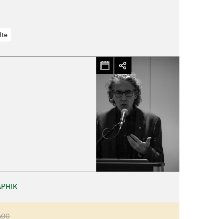
lte
Fermer
PHIK
h00