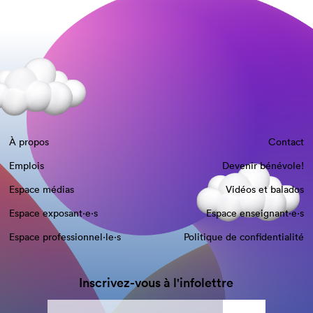
À propos
Contact
Emplois
Devenir bénévole!
Espace médias
Vidéos et balados
Espace exposant·e⋅s
Espace enseignant·e⋅s
Espace professionnel·le⋅s
Politique de confidentialité
Inscrivez-vous à l'infolettre