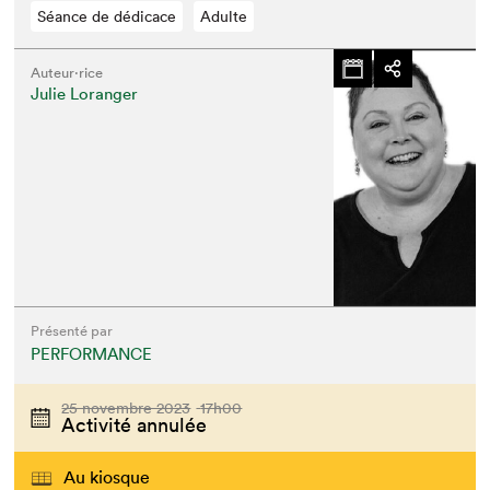
Séance de dédicace
Adulte
Auteur·rice
Julie Loranger
Présenté par
PERFORMANCE
25 novembre 2023
17h00
Activité annulée
Au kiosque