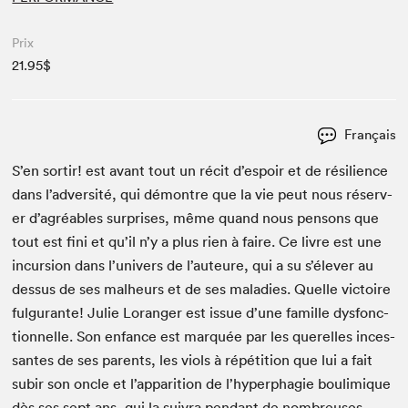
Prix
21.95$
Français
S’en sor­tir! est avant tout un réc­it d’espoir et de résilience
dans l’adversité, qui démon­tre que la vie peut nous réserv­
er d’agréables sur­pris­es, même quand nous pen­sons que
tout est fini et qu’il n’y a plus rien à faire. Ce livre est une
incur­sion dans l’univers de l’auteure, qui a su s’élever au
dessus de ses mal­heurs et de ses mal­adies. Quelle vic­toire
ful­gu­rante! Julie Lor­anger est issue d’une famille dys­fonc­
tion­nelle. Son enfance est mar­quée par les querelles inces­
santes de ses par­ents, les vio­ls à répéti­tion que lui a fait
subir son oncle et l’apparition de l’hyperphagie boulim­ique
dès ses sept ans, qui la suiv­ra pen­dant de nom­breuses