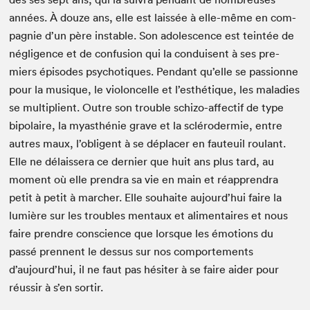
années. À douze ans, elle est lais­sée à elle-même en com­
pag­nie d’un père insta­ble. Son ado­les­cence est tein­tée de
nég­li­gence et de con­fu­sion qui la con­duisent à ses pre­
miers épisodes psy­cho­tiques. Pen­dant qu’elle se pas­sionne
pour la musique, le vio­lon­celle et l’esthétique, les mal­adies
se mul­ti­plient. Out­re son trou­ble schizo-affec­tif de type
bipo­laire, la myasthénie grave et la scléro­der­mie, entre
autres maux, l’obligent à se déplac­er en fau­teuil roulant.
Elle ne délais­sera ce dernier que huit ans plus tard, au
moment où elle pren­dra sa vie en main et réap­pren­dra
petit à petit à marcher. Elle souhaite aujourd’hui faire la
lumière sur les trou­bles men­taux et ali­men­taires et nous
faire pren­dre con­science que lorsque les émo­tions du
passé pren­nent le dessus sur nos com­porte­ments
d’aujourd’hui, il ne faut pas hésiter à se faire aider pour
réus­sir à s’en sortir.