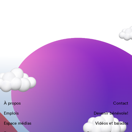
À propos
Contact
Emplois
Devenir bénévole!
Espace médias
Vidéos et balados