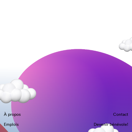
À propos
Contact
Emplois
Devenir bénévole!