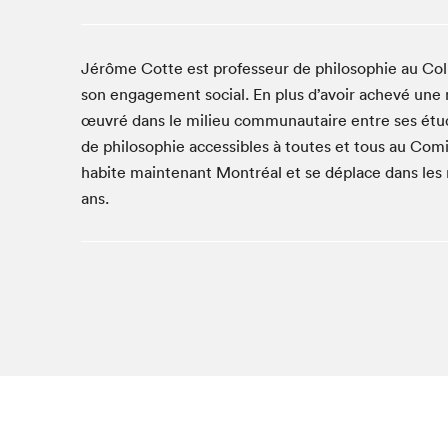
Café La Presse
Espace Côte-des-Neiges
Jérôme Cotte est professeur de philosophie au Col
Espace jeunesse présenté par Desjardins
son engagement social. En plus d’avoir achevé une ma
Espace Zines
œuvré dans le milieu communautaire entre ses études
La lecture en cadeau
de philosophie accessibles à toutes et tous au Comi
Le grand jeu de lecture à voix haute du Salon du livre
de Montréal
habite maintenant Montréal et se déplace dans les r
Lettres québécoises au Salon
ans.
Louisiane enracinée et branchée
Mur des illustrateur·rice·s
SLM PRO
Zone Manga