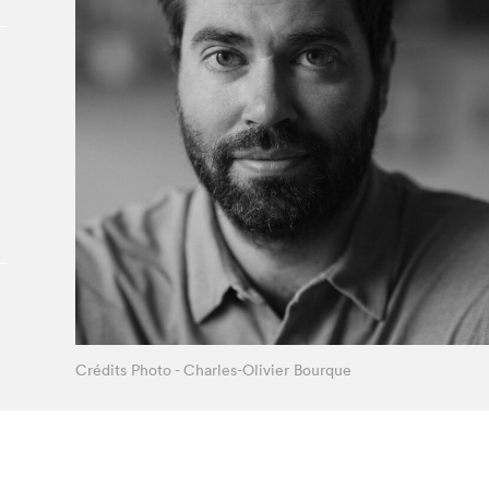
À propos du Salon
Liste des exposant·e·s
Liste des auteur·rice·s
Crédits Photo - Charles-Olivier Bourque