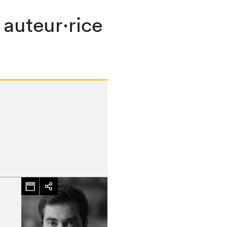
 auteur·rice
chez-vous?