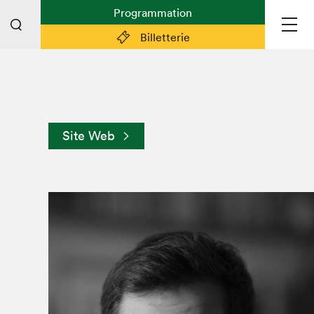
Programmation
Billetterie
Liens pratiques
Plan du Salon
Site Web
Préparer sa visite
Partenaires
Espace médias
Espace exposant·e·s
Espace enseignant·e·s
Espace participant⋅e⋅s
Espace Salon dans la ville
Espace bénévoles
Devenir bénévole