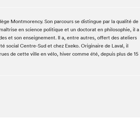
Espace ado | Lis-moi MTL
Espace des tout-petits
lège Montmorency. Son parcours se distingue par la qualité de
Espace Radio-Canada
îtrise en science politique et un doctorat en philosophie, il a
La cabane à culture
 et son enseignement. Il a, entre autres, offert des ateliers
La Maison des libraires
té social Centre-Sud et chez Exeko. Originaire de Laval, il
Le Salon dans ta classe
ues de cette ville en vélo, hiver comme été, depuis plus de 15
Liseur Public
Matinées scolaires Hydro-Québec
Narra
Vitrine du Festival littéraire international Metropolis
bleu au SLM