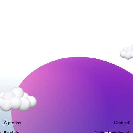
À propos
Contact
Emplois
Devenir bénévole!