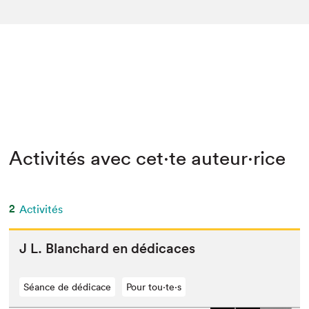
Activités avec cet·te auteur·rice
2
Activités
J L. Blan­chard en dédicaces
Séance de dédicace
Pour tou⋅te⋅s