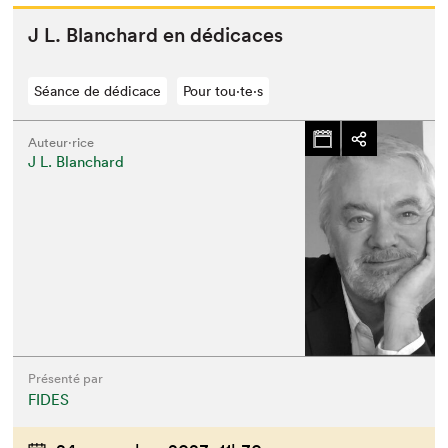
J L. Blan­chard en dédicaces
Séance de dédicace
Pour tou⋅te⋅s
Auteur·rice
J L. Blanchard
Présenté par
FIDES