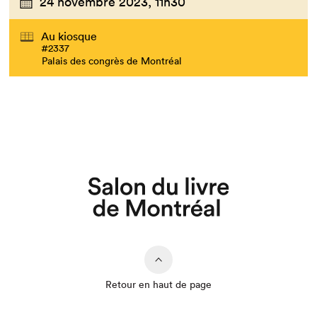
24 novembre 2023,
11h30
Au kiosque
#2337
Palais des congrès de Montréal
Que cherchez-vous?
Retour en haut de page