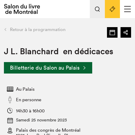
L'événement
Nos activités
retour
Retour à la programmation
Préparer sa visite au Salon
Liens pratiques
J L. Blanchard en dédicaces
Préparer sa visite
Billetterie du Salon au Palais
Actualités
Salon au Palais
Au Palais
SLM PRO
Salon dans la ville et en ligne
En personne
Projets partenaires
14h30 à 16h00
Espace exposant⋅e⋅s
Samedi 25 novembre 2023
Espace enseignant·e·s
Palais des congrès de Montréal