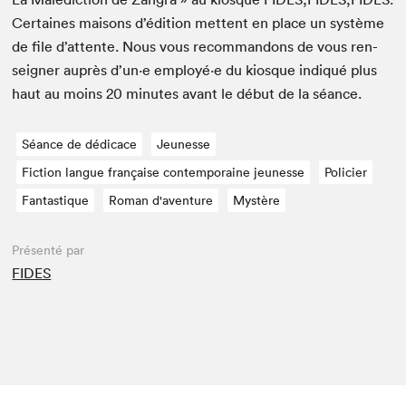
Cer­taines maisons d’édi­tion met­tent en place un sys­tème
de file d’at­tente. Nous vous recom­man­dons de vous ren­
seign­er auprès d’un·e employé·e du kiosque indiqué plus
haut au moins
20
min­utes avant le début de la séance.
Séance de dédicace
Jeunesse
Fiction langue française contemporaine jeunesse
Policier
Fantastique
Roman d'aventure
Mystère
Présenté par
FIDES