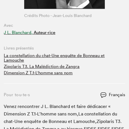
Crédits Photo - Jean-Louis Blanchard
Avec
J L. Blanchard,
Auteur·rice
Livres présentés
La constellation du chat-Une enquête de Bonneau et
Lamouche
Zipolaris T3. La Malédiction de Zangra
Dimension Z T.1-L'homme sans nom
Pour tou⋅te⋅s
Français
Venez ren­con­tr­er J L. Blan­chard et faire dédi­cac­er «
Dimen­sion Z T.
1
‑L’homme sans nom,La con­stel­la­tion du
chat-Une enquête de Bon­neau et Lamouche,Zipolaris
T
3
.
La Malé­dic­tion de Zan­gra » au kiosque
FIDES
,
FIDES
,
FIDES
.