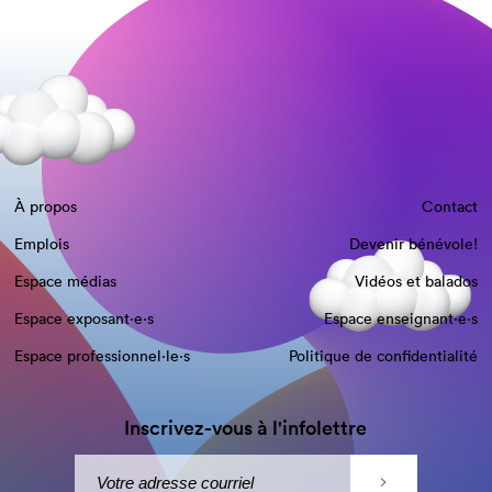
À propos
Contact
Emplois
Devenir bénévole!
Espace médias
Vidéos et balados
Espace exposant·e⋅s
Espace enseignant·e⋅s
Espace professionnel·le⋅s
Politique de confidentialité
Inscrivez-vous à l'infolettre