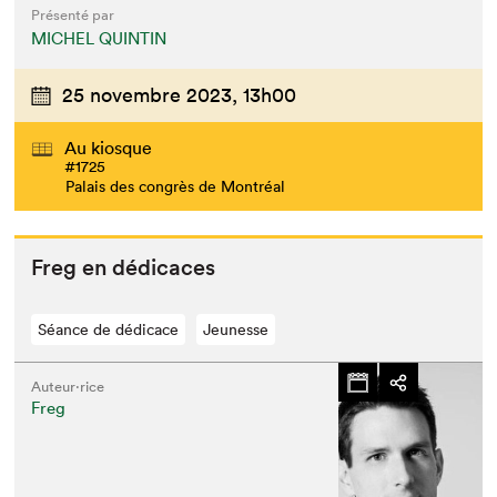
Présenté par
MICHEL QUINTIN
25 novembre 2023,
13h00
Au kiosque
#1725
Palais des congrès de Montréal
Freg en dédicaces
Séance de dédicace
Jeunesse
Auteur·rice
Freg