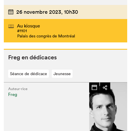
26 novembre 2023,
10h30
Au kiosque
#1101
Palais des congrès de Montréal
Freg en dédicaces
Séance de dédicace
Jeunesse
Auteur·rice
Freg