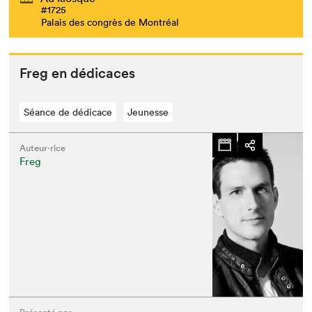
#1725
Palais des congrès de Montréal
Freg en dédicaces
Séance de dédicace
Jeunesse
Auteur·rice
Freg