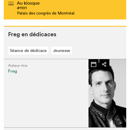
Au kiosque
#1101
Palais des congrès de Montréal
Que cherchez-vous?
Freg en dédicaces
Séance de dédicace
Jeunesse
Auteur·rice
Freg