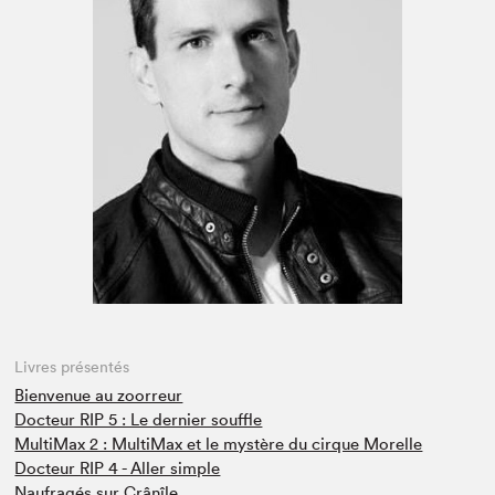
Espace médias
Livres présentés
Bienvenue au zoorreur
Docteur RIP 5 : Le dernier souffle
MultiMax 2 : MultiMax et le mystère du cirque Morelle
Docteur RIP 4 - Aller simple
Naufragés sur Crânîle