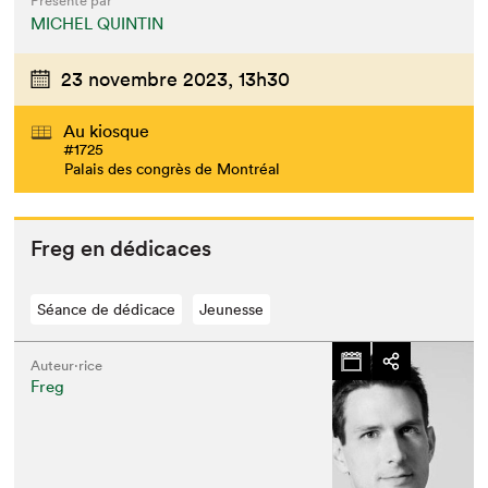
Présenté par
MICHEL QUINTIN
23 novembre 2023,
13h30
Au kiosque
#1725
Palais des congrès de Montréal
Freg en dédicaces
Séance de dédicace
Jeunesse
Auteur·rice
Freg