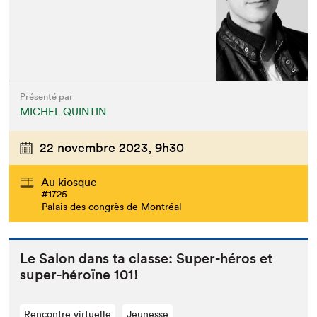
Présenté par
MICHEL QUINTIN
22 novembre 2023,
9h30
Au kiosque
#1725
Palais des congrès de Montréal
Le Salon dans ta classe: Super-héros et
super-héroïne
101
!
Rencontre virtuelle
Jeunesse