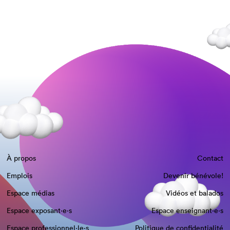
À propos
Contact
Emplois
Devenir bénévole!
Espace médias
Vidéos et balados
Espace exposant·e⋅s
Espace enseignant·e⋅s
Espace professionnel·le⋅s
Politique de confidentialité