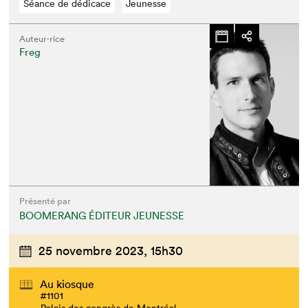
Séance de dédicace
Jeunesse
Auteur·rice
Freg
Présenté par
BOOMERANG ÉDITEUR JEUNESSE
25 novembre 2023,
15h30
Au kiosque
#1101
Palais des congrès de Montréal