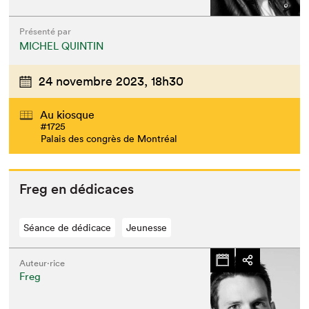
Présenté par
MICHEL QUINTIN
24 novembre 2023,
18h30
Au kiosque
#1725
Palais des congrès de Montréal
Freg en dédicaces
Séance de dédicace
Jeunesse
Auteur·rice
Freg