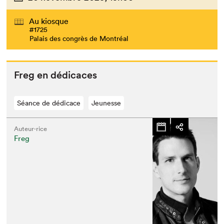
Au kiosque
#1725
Palais des congrès de Montréal
Freg en dédicaces
Séance de dédicace
Jeunesse
Auteur·rice
Freg