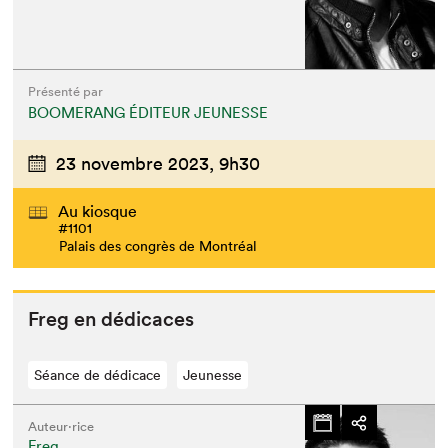
Présenté par
BOOMERANG ÉDITEUR JEUNESSE
23 novembre 2023,
9h30
Au kiosque
#1101
Palais des congrès de Montréal
Freg en dédicaces
Séance de dédicace
Jeunesse
Auteur·rice
Freg