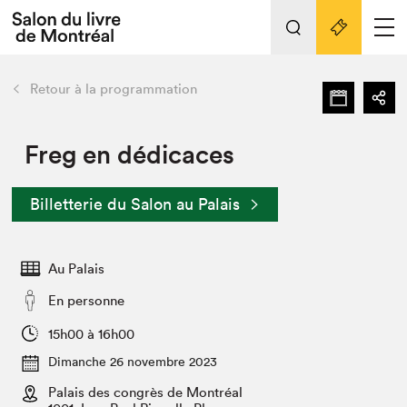
L'événement
Nos activités
retour
Retour à la programmation
Préparer sa visite au Salon
Liens pratiques
Freg en dédicaces
Préparer sa visite
Billetterie du Salon au Palais
Actualités
Salon au Palais
Au Palais
SLM PRO
Salon dans la ville et en ligne
En personne
Projets partenaires
15h00 à 16h00
Espace exposant⋅e⋅s
Dimanche 26 novembre 2023
Espace enseignant·e·s
Palais des congrès de Montréal