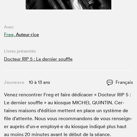
Avec
Freg,
Auteur·rice
Livres présentés
Docteur RIP 5 : Le dernier souffle
Jeunesse
10 à 13 ans
Français
Venez ren­con­tr­er Freg et faire dédi­cac­er « Doc­teur
RIP
5
:
Le dernier souf­fle » au kiosque
MICHEL
QUINTIN
. Cer­
taines maisons d’édi­tion met­tent en place un sys­tème de
file d’at­tente. Nous vous recom­man­dons de vous ren­seign­
er auprès d’un·e employé·e du kiosque indiqué plus haut
au moins
20
min­utes avant le début de la séance.