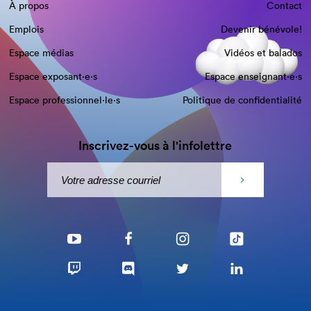
À propos
Contact
Emplois
Devenir bénévole!
Espace médias
Vidéos et balados
Espace exposant·e⋅s
Espace enseignant·e⋅s
Espace professionnel·le⋅s
Politique de confidentialité
Inscrivez-vous à l'infolettre