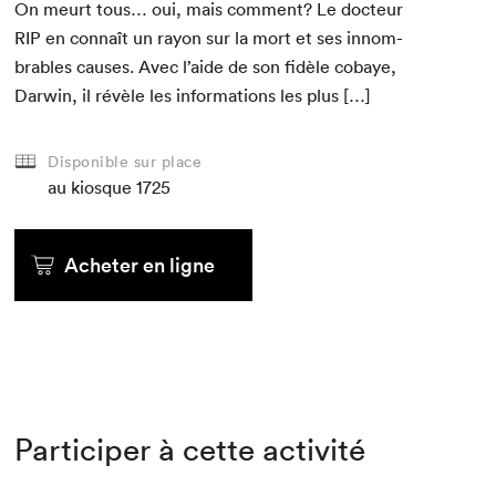
On meurt tous… oui, mais com­ment? Le doc­teur
RIP
en con­naît un ray­on sur la mort et ses innom­
brables caus­es. Avec l’aide de son fidèle cobaye,
Dar­win, il révèle les infor­ma­tions les plus […]
Disponible sur place
au kiosque
1725
Acheter en ligne
Participer à cette activité