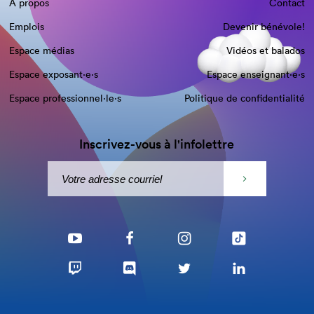
À propos
Contact
Emplois
Devenir bénévole!
Espace médias
Vidéos et balados
Espace exposant·e⋅s
Espace enseignant·e⋅s
Espace professionnel·le⋅s
Politique de confidentialité
Inscrivez-vous à l'infolettre