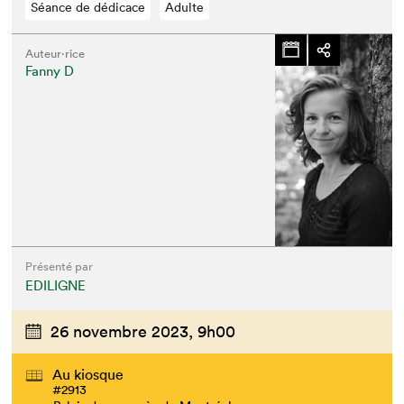
Séance de dédicace
Adulte
Auteur·rice
Fanny D
Présenté par
EDILIGNE
26 novembre 2023,
9h00
Au kiosque
#2913