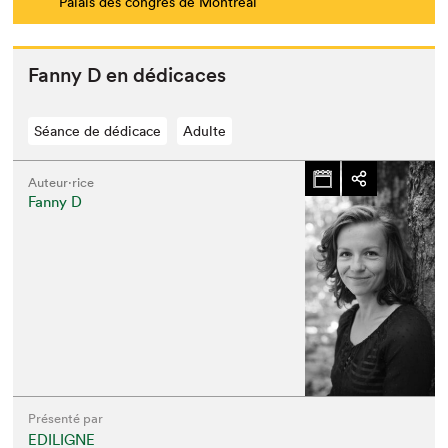
Palais des congrès de Montréal
Fan­ny D en dédicaces
Séance de dédicace
Adulte
Auteur·rice
Fanny D
Présenté par
EDILIGNE