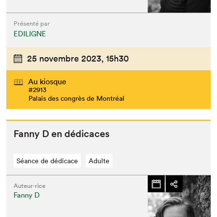
Présenté par
EDILIGNE
25 novembre 2023,
15h30
Au kiosque
#2913
Palais des congrès de Montréal
Fan­ny D en dédicaces
Séance de dédicace
Adulte
Auteur·rice
Fanny D