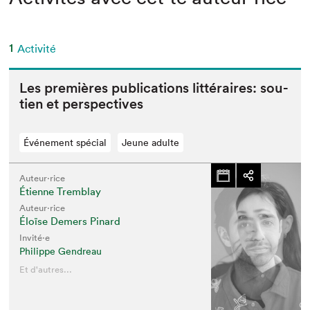
1
Activité
Les pre­mières pub­li­ca­tions lit­téraires: sou­
tien et perspectives
Événement spécial
Jeune adulte
Auteur·rice
Étienne Tremblay
Auteur·rice
Éloïse Demers Pinard
Invité⋅e
Philippe Gen­dreau
Et d'autres...