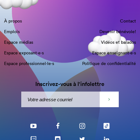
À propos
Contact
Emplois
Devenir bénévole!
Espace médias
Vidéos et balados
Espace exposant·e⋅s
Espace enseignant·e⋅s
Espace professionnel·le⋅s
Politique de confidentialité
Inscrivez-vous à l'infolettre