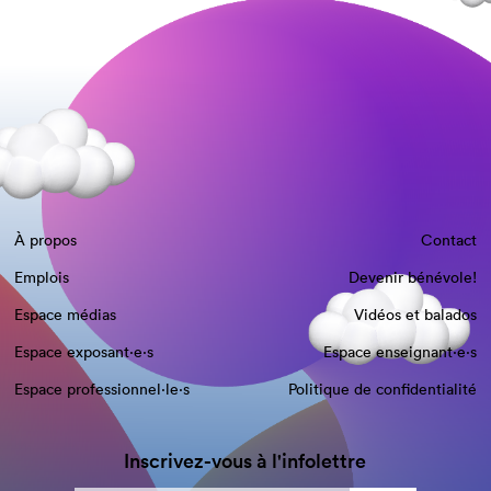
À propos
Contact
Emplois
Devenir bénévole!
Espace médias
Vidéos et balados
Espace exposant·e⋅s
Espace enseignant·e⋅s
Espace professionnel·le⋅s
Politique de confidentialité
Inscrivez-vous à l'infolettre