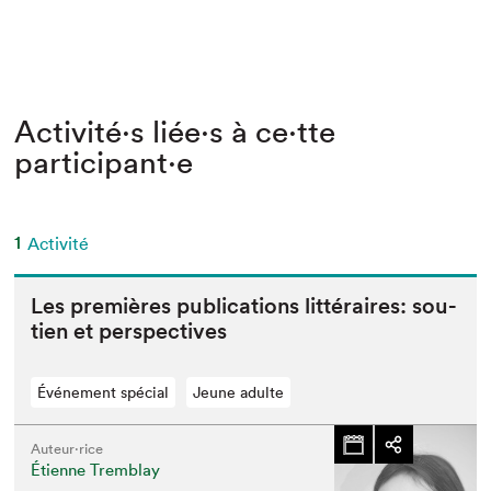
Activité⋅s liée⋅s à ce⋅tte
participant⋅e
1
Activité
Les pre­mières pub­li­ca­tions lit­téraires: sou­
tien et perspectives
Événement spécial
Jeune adulte
Auteur·rice
Étienne Tremblay