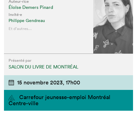
Auteur·rice
Éloïse Demers Pinard
Invité⋅e
Philippe Gen­dreau
Et d'autres...
Présenté par
SALON DU LIVRE DE MONTRÉAL
15 novembre 2023,
17h00
Carrefour jeunesse-emploi Montréal
Centre-ville