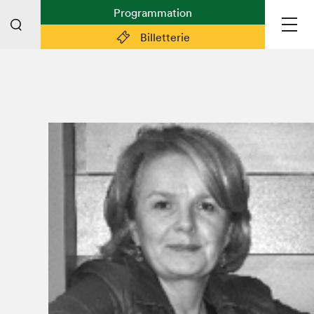
Programmation
Billetterie
Liens pratiques
Plan du Salon
Préparer sa visite
Partenaires
Espace médias
Espace exposant·e·s
Espace enseignant·e·s
Espace participant⋅e⋅s
Espace Salon dans la ville
Espace bénévoles
Devenir bénévole