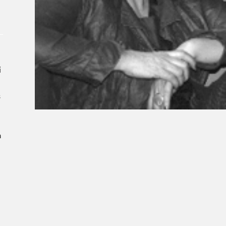
À propos du Salon
Liste des exposant·e·s
Liste des auteur·rice·s
i
s
a