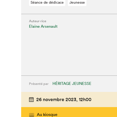
Que cher
Séance de dédicace
Jeunesse
Auteur·rice
Elaine Arsenault
HÉRITAGE JEUNESSE
Présenté par
26 novembre 2023,
12h00
Au kiosque