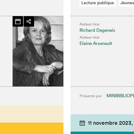
chez-vous?
Lecture publique
Jeunes
Auteur·rice
Richard Dagenais
Auteur·rice
Elaine Arsenault
MINIBIBLIOP
Présenté par
11 novembre 2023,