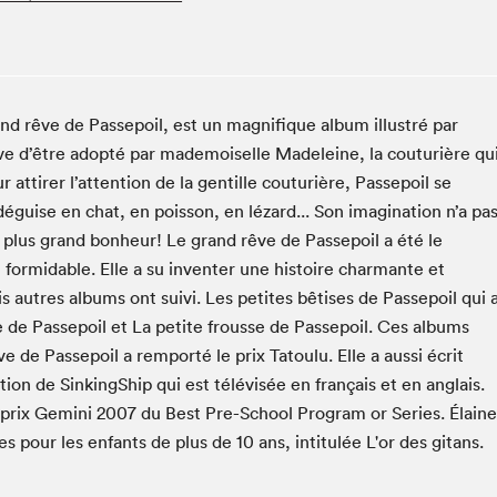
Espace ado | Lis-moi MTL
Espace des tout-petits
Espace Radio-Canada
La cabane à culture
and rêve de Passepoil, est un magnifique album illustré par
La Maison des libraires
êve d’être adopté par mademoiselle Madeleine, la couturière qu
Le Salon dans ta classe
ur attirer l’attention de la gentille couturière, Passepoil se
guise en chat, en poisson, en lézard... Son imagination n’a pa
Liseur Public
e plus grand bonheur! Le grand rêve de Passepoil a été le
Matinées scolaires Hydro-Québec
t formidable. Elle a su inventer une histoire charmante et
Narra
s autres albums ont suivi. Les petites bêtises de Passepoil qui 
Vitrine du Festival littéraire international Metropolis
e de Passepoil et La petite frousse de Passepoil. Ces albums
bleu au SLM
e de Passepoil a remporté le prix Tatoulu. Elle a aussi écrit
ction de SinkingShip qui est télévisée en français et en anglais.
prix Gemini 2007 du Best Pre-School Program or Series. Élaine
s pour les enfants de plus de 10 ans, intitulée L'or des gitans.