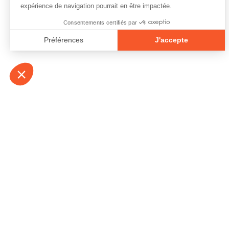
À propos
Contact
Emplois
Devenir bénévo
Espace médias
Vidéos et balad
Espace exposant·e⋅s
Espace enseign