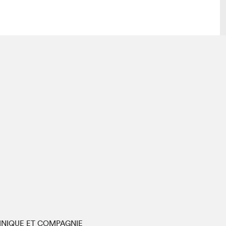
lais
Salon dans la ville et en ligne
tion
Programmation dans la ville
colaires Hydro-Québec
Programmation en ligne
Vidéos et balados
xposant·e·s
teur·rice·s
NIQUE ET COMPAGNIE