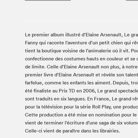
Café La Presse
Espace Côte-des-Neiges
Espace jeunesse présenté par Desjardins
Espace Zines
Le premier album illustré d’Elaine Arsenault, Le gr
La lecture en cadeau
Fanny qui raconte l’aventure d’un petit chien qui r
Le grand jeu de lecture à voix haute du Salon du livre
tient la boutique voisine de l’animalerie où il vit. Po
de Montréal
confectionne des costumes hauts en couleur et se dé
Lettres québécoises au Salon
de limite. Celle d’Elaine Arsenault non plus, à notr
Louisiane enracinée et branchée
premier livre d’Elaine Arsenault et révèle son talen
Mur des illustrateur·rice·s
farfelue, comme les enfants les aiment. Depuis, troi
SLM PRO
été finaliste au Prix TD en 2006, Le grand spectacl
sont traduits en six langues. En France, Le grand rêv
Zone Manga
pour la télévision pour la série Roll Play, une produ
Cette production a été mise en nomination pour le 
vient de terminer l'écriture d'une saga de six volume
Celle-ci vient de paraître dans les librairies.