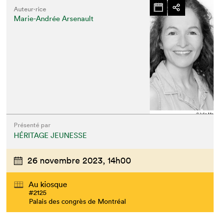
Auteur·rice
Marie-Andrée Arsenault
Présenté par
HÉRITAGE JEUNESSE
26 novembre 2023,
14h00
Au kiosque
#2125
Palais des congrès de Montréal