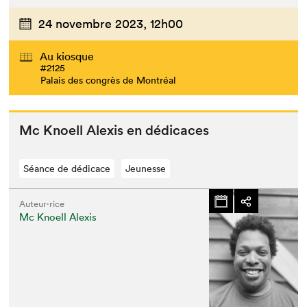
24 novembre 2023,
12h00
Au kiosque
#2125
Palais des congrès de Montréal
Mc Knoell Alex­is en dédicaces
Séance de dédicace
Jeunesse
Auteur·rice
Mc Knoell Alexis