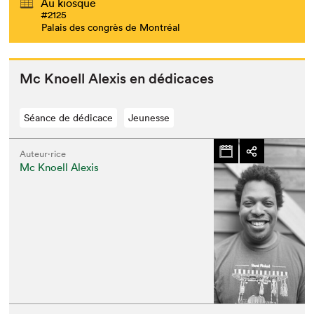
Au kiosque
#2125
Palais des congrès de Montréal
Mc Knoell Alex­is en dédicaces
Séance de dédicace
Jeunesse
Auteur·rice
Mc Knoell Alexis