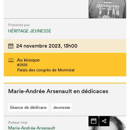
Présenté par
HÉRITAGE JEUNESSE
24 novembre 2023,
13h00
Au kiosque
#2125
Palais des congrès de Montréal
Marie-Andrée Arse­nault en dédicaces
Séance de dédicace
Jeunesse
Auteur·rice
Marie-Andrée Arsenault