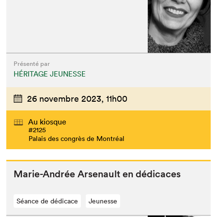
Présenté par
HÉRITAGE JEUNESSE
26 novembre 2023,
11h00
Que cherchez-vous?
Au kiosque
#2125
Palais des congrès de Montréal
Marie-Andrée Arse­nault en dédicaces
Séance de dédicace
Jeunesse