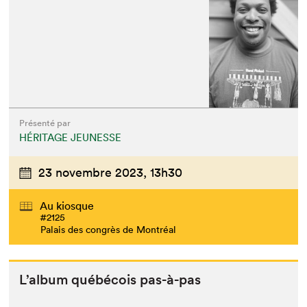
Présenté par
HÉRITAGE JEUNESSE
23 novembre 2023,
13h30
Au kiosque
#2125
Palais des congrès de Montréal
L’al­bum québé­cois pas-à-pas