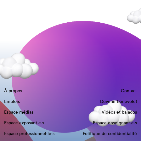
À propos
Contact
Emplois
Devenir bénévole!
Espace médias
Vidéos et balados
Espace exposant·e⋅s
Espace enseignant·e⋅s
Espace professionnel·le⋅s
Politique de confidentialité