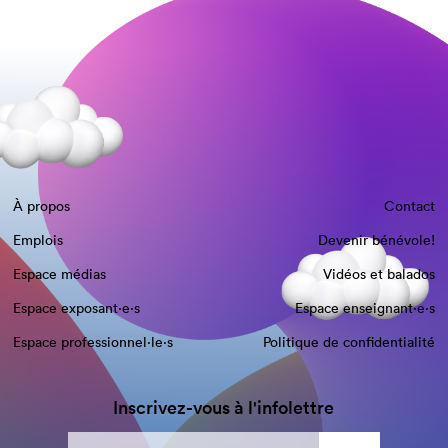
À propos
Contact
Emplois
Devenir bénévole!
Espace médias
Vidéos et balados
Espace exposant·e⋅s
Espace enseignant·e⋅s
Espace professionnel·le⋅s
Politique de confidentialité
Inscrivez-vous à l'infolettre