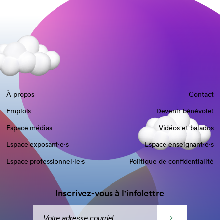
À propos
Contact
Emplois
Devenir bénévole!
Espace médias
Vidéos et balados
Espace exposant·e⋅s
Espace enseignant·e⋅s
Espace professionnel·le⋅s
Politique de confidentialité
Inscrivez-vous à l'infolettre