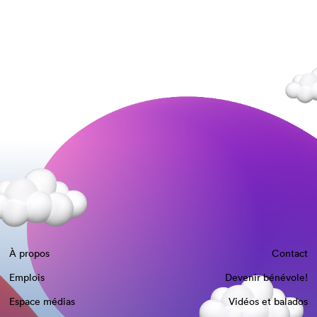
À propos
Contact
Emplois
Devenir bénévole!
Espace médias
Vidéos et balados