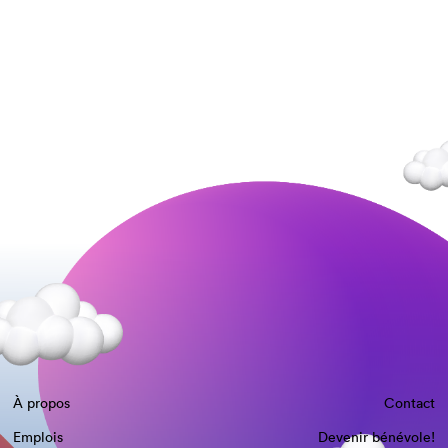
À propos
Contact
Emplois
Devenir bénévole!